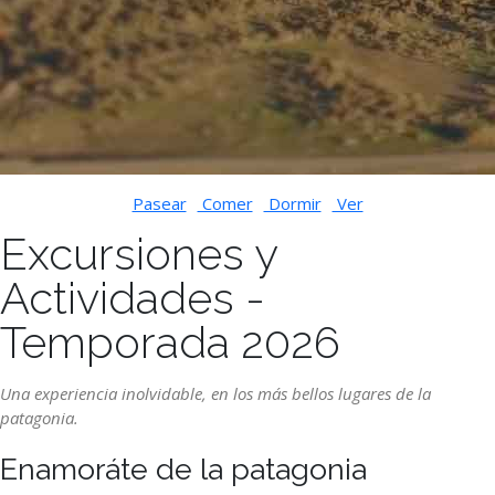
Pasear
Comer
Dormir
Ver
Excursiones y
Actividades -
Temporada 2026
Una experiencia inolvidable, en los más bellos lugares de la
patagonia.
Enamoráte de la patagonia