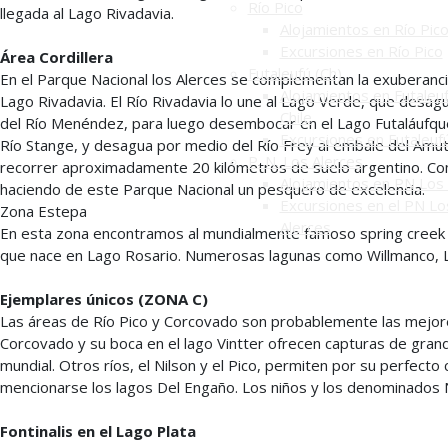
Río Pico
llegada al Lago Rivadavia.
Alojamientos en Río Pic
Excursiones en Río Pico
Área Cordillera
Futaleufú (Ch)
En el Parque Nacional los Alerces se complementan la exuberancia
Alojamientos en Futaleuf
Lago Rivadavia. El Río Rivadavia lo une al Lago Verde, que desag
Chile
del Río Menéndez, para luego desembocar en el Lago Futaláufquen
Excursiones en Futaleuf
Río Stange, y desagua por medio del Río Frey al embale del Amutui
P. N. Los Alerces
recorrer aproximadamente 20 kilómetros de suelo argentino. Com
Alojamientos en PN Los 
haciendo de este Parque Nacional un pesquero de excelencia.
Excursiones en el PN Lo
Zona Estepa
Alerces
En esta zona encontramos al mundialmente famoso spring creek Ar
que nace en Lago Rosario. Numerosas lagunas como Willmanco, La 
Ejemplares únicos (ZONA C)
Las áreas de Río Pico y Corcovado son probablemente las mejores
Corcovado y su boca en el lago Vintter ofrecen capturas de grand
mundial. Otros ríos, el Nilson y el Pico, permiten por su perfec
mencionarse los lagos Del Engaño. Los niños y los denominados Nº
Fontinalis en el Lago Plata