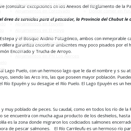
én
Alojamientos en El Maitén
Alerces
ive (consultar excepciones en los Anexos del Reglamento de la P
n
Alojamientos en Corcovado
Dónde comer en Futa
Alojamientos en Lago Puelo
 área de servicios para el pescador, la Provincia del Chubut le 
ado
Alojamientos en Epuyén
do
Alojamientos en El Hoyo
Alojamientos en Río Pico
a Estepa y el Bosque Andino Patagónico, ambos con inmejorable ca
Alojamientos en Futaleufú -
cordillera garantiza encontrar ambientes muy poco pisados por el
Chile
almón Encerrado y Trucha de Arroyo.
Alojamientos en PN Los Alerces
uelo
elo
l Lago Puelo, con un hermoso lago que le da el nombre y s su atra
royo, siendo las Arco Iris, las que poseen mayor población. Pued
io, el Río Epuyén y su desagüe el Río Puelo. El Lago Epuyén es un 
y muy poblado de peces. Su caudal, como en todos los río de la P
no se encuentra con mucha agua producto de los deshielos, hasta 
olila es la zona donde migraron los codiciados salmones encerrado
 hora de pescar salmones. El Río Carrileufu es un hermoso río par