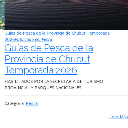
Guías de Pesca de la Provincia de Chubut Temporada
2026
Publicado en:
Pesca
Guías de Pesca de la
Provincia de Chubut
Temporada 2026
HABILITADOS POR LA SECRETARÍA DE TURISMO
PROVINCIAL Y PARQUES NACIONALES
Categoría:
Pesca
Leer Más