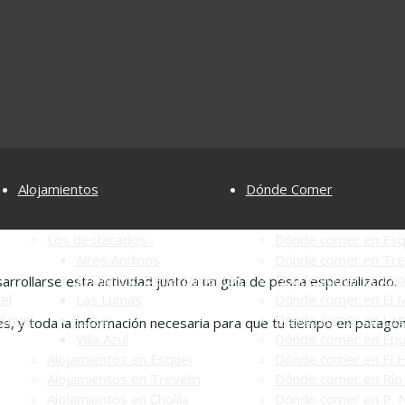
Alojamientos
Dónde Comer
Los destacados...
Dónde comer en Esq
Aires Andinos
Dónde comer en Tre
El Quincho Departamentos
Dónde comer en Chol
rrollarse esta actividad junto a un guía de pesca especializado.
el
Las Lumas
Dónde comer en El M
Esquel
Lizkar
Dónde comer en Lag
res, y toda la información necesaria para que tu tiempo en patagon
Villa Azul
Dónde comer en Ep
Alojamientos en Esquel
Dónde comer en El 
Alojamientos en Trevelin
Dónde comer en Río 
Alojamientos en Cholila
Dónde comer en P. N