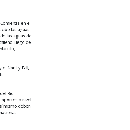
 Comienza en el
ecibe las aguas
de las aguas del
chileno luego de
artillo,
el Nant y Fall,
a.
del Río
 aportes a nivel
 Así mismo deben
nacional.