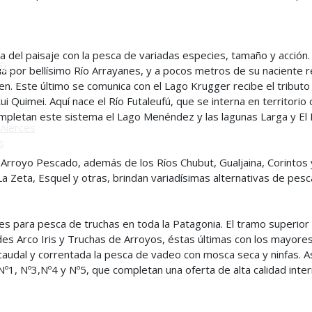
o
 del paisaje con la pesca de variadas especies, tamaño y acción.
ú -
ua por bellísimo Río Arrayanes, y a pocos metros de su naciente r
. Este último se comunica con el Lago Krugger recibe el tributo 
ú
 Quimei. Aquí nace el Río Futaleufú, que se interna en territorio 
pletan este sistema el Lago Menéndez y las lagunas Larga y El M
Alerces
s
royo Pescado, además de los Ríos Chubut, Gualjaina, Corintos y 
Zeta, Esquel y otras, brindan variadísimas alternativas de pesc
 para pesca de truchas en toda la Patagonia. El tramo superior 
es Arco Iris y Truchas de Arroyos, éstas últimas con los mayores
to caudal y correntada la pesca de vadeo con mosca seca y ninfas.
1, Nº3,Nº4 y Nº5, que completan una oferta de alta calidad inter