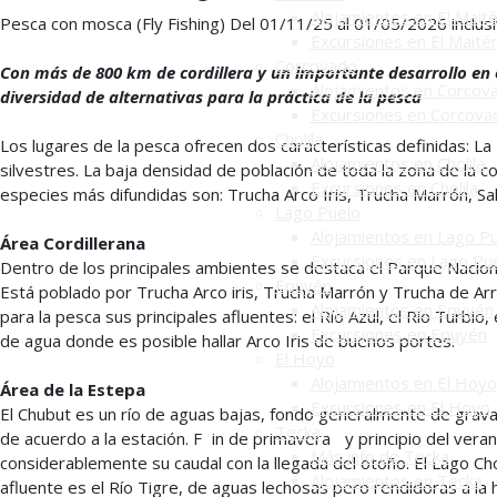
Alojamientos en El Mait
Pesca con mosca (Fly Fishing) Del 01/11/25 al 01/05/2026 inclus
Excursiones en El Maité
Corcovado
Con más de 800 km de cordillera y un importante desarrollo en el
Alojamientos en Corcov
diversidad de alternativas para la práctica de la pesca
Excursiones en Corcova
Cholila
Los lugares de la pesca ofrecen dos características definidas: L
Alojamientos en Cholila
silvestres. La baja densidad de población de toda la zona de la 
Excursiones en Cholila
especies más difundidas son: Trucha Arco Iris, Trucha Marrón, S
Lago Puelo
Alojamientos en Lago P
Área Cordillerana
Excursiones en Lago Pu
Dentro de los principales ambientes se destaca el Parque Naciona
Epuyén
Está poblado por Trucha Arco iris, Trucha Marrón y Trucha de Ar
Alojamientos en Epuyén
para la pesca sus principales afluentes: el Río Azul, el Río Turb
Excursiones en Epuyén
de agua donde es posible hallar Arco Iris de buenos portes.
El Hoyo
Alojamientos en El Hoyo
Área de la Estepa
Excursiones en El Hoyo
El Chubut es un río de aguas bajas, fondo generalmente de grava 
Tecka
de acuerdo a la estación. F in de primavera y principio del vera
Más info de Tecka
considerablemente su caudal con la llegada del otoño. El Lago Ch
Alojamientos en Tecka
afluente es el Río Tigre, de aguas lechosas pero rendidoras a la