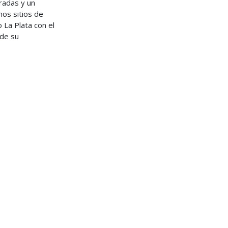
rradas y un
os sitios de
 La Plata con el
sde su