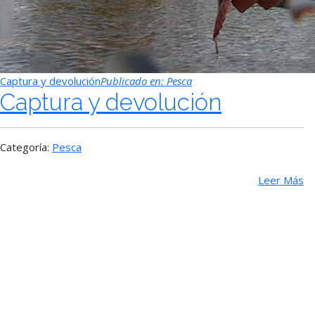
Captura y devolución
Publicado en:
Pesca
Captura y devolución
Categoría:
Pesca
Leer Más