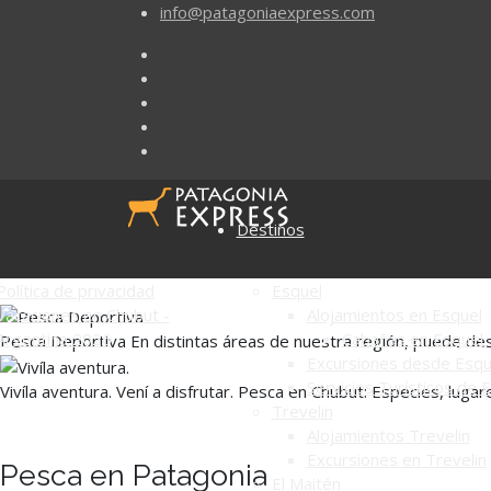
info@patagoniaexpress.com
Destinos
Política de privacidad
Esquel
Vacaciones en Chubut -
Alojamientos en Esquel
Argentina 2026
Cabañas en Esquel
Pesca Deportiva En distintas áreas de nuestra región, puede desa
Excursiones desde Esqu
Servicios Turísticos de 
Vivíla aventura. Vení a disfrutar. Pesca en Chubut: Especies, luga
Trevelin
Alojamientos Trevelin
Excursiones en Trevelin
Pesca en Patagonia
El Maitén