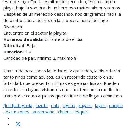
este del lago Cholila. A mitad del recorrido, en una amplia
playa, bajo la sombra de un hermoso maiten almorzaremos.
Después de un merecido descanso, nos dirigiremos hacia la
desembocadura del rio, en la cabecera norte del lago
Rivadavia.
Encuentro en el sector la playita.
Horarios de salida:
durante todo el dia.
Dificultad:
Baja
Duración:
1hs
Cantidad de pax, minimo 2, máximo 8
Una salida para todas las edades y aptitudes, la disfrutarán
tanto niños como adultos, es un recorrido costero en su
totalidad, que presenta minimas exigencias físicas. Pueden
acceder a la laguna visitantes que cuenten con su medio de
transporte como aquellos que disfruten de llegar caminando.
fjordpatagonia
,
lazeta
,
pnla
,
laguna
,
kayacs
,
lagos
,
parque
,
excursiones
,
aniversario
,
chubut
,
esquel