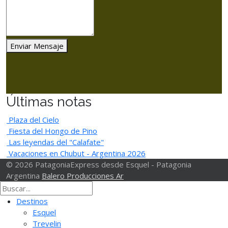
Enviar Mensaje
Últimas notas
Plaza del Cielo
Fiesta del Hongo de Pino
Las leyendas del "Calafate"
Vacaciones en Chubut - Argentina 2026
© 2026 PatagoniaExpress desde Esquel - Patagonia
Argentina
Balero Producciones Ar
Destinos
Esquel
Trevelin