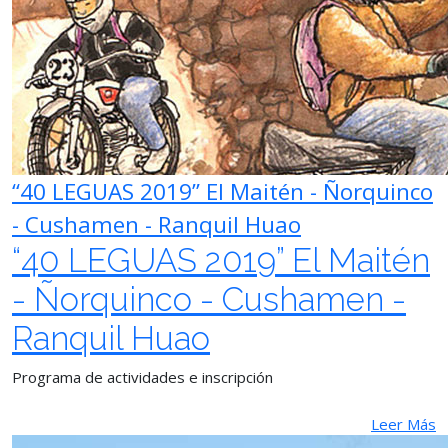
“40 LEGUAS 2019” El Maitén - Ñorquinco
- Cushamen - Ranquil Huao
“40 LEGUAS 2019” El Maitén
- Ñorquinco - Cushamen -
Ranquil Huao
Programa de actividades e inscripción
Leer Más