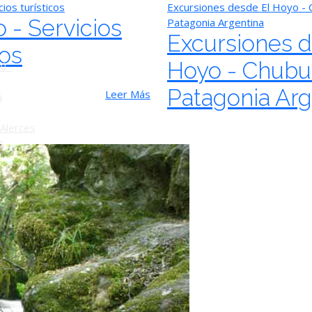
cios turísticos
Excursiones desde El Hoyo - 
o
 - Servicios
Patagonia Argentina
Excursiones d
cos
Hoyo - Chubut
ú -
Patagonia Arg
Leer Más
ú
Alerces
s