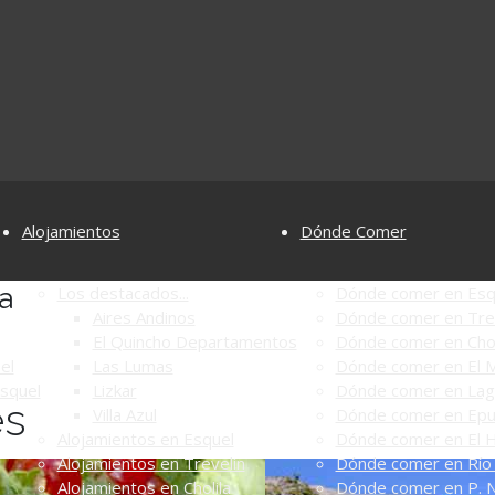
Alojamientos
Dónde Comer
a
Los destacados...
Dónde comer en Esq
Aires Andinos
Dónde comer en Tre
El Quincho Departamentos
Dónde comer en Chol
el
Las Lumas
Dónde comer en El M
Esquel
Lizkar
Dónde comer en Lag
es
Villa Azul
Dónde comer en Ep
Alojamientos en Esquel
Dónde comer en El 
Alojamientos en Trevelin
Dónde comer en Río 
Alojamientos en Cholila
Dónde comer en P. N