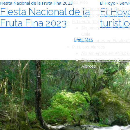
Río Pico
Fiesta Nacional de la Fruta Fina 2023
El Hoyo - Servi
Alojamientos en Río Pic
Fiesta Nacional de la
El Hoyo
Excursiones en Río Pico
Fruta Fina 2023
turísti
Futaleufú (Ch)
Alojamientos en Futaleuf
Chile
Leer Más
Excursiones en Futaleuf
P. N. Los Alerces
Alojamientos en PN Los 
Excursiones en el PN Lo
Alerces