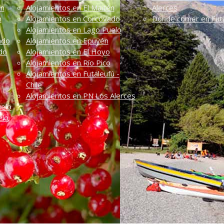
én
Alojamientos en El Maitén
Alerces
n
Alojamientos en Corcovado
Dónde comer en Futa
Alojamientos en Lago Puelo
ado
Alojamientos en Epuyén
do
Alojamientos en El Hoyo
Alojamientos en Río Pico
Alojamientos en Futaleufú -
Chile
Alojamientos en PN Los Alerces
uelo
elo