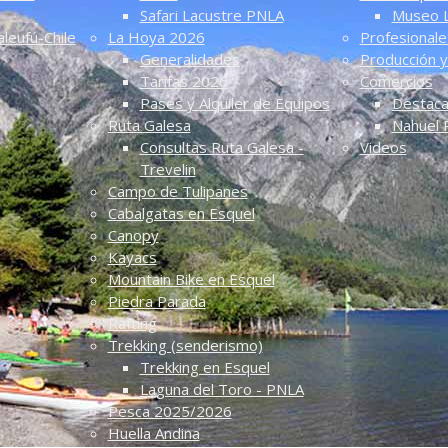
Safari Lacustre PNLA
Museo 
leufú-Chile
La Hoya 2026
Profesionale
Generalidades
Producción y
Tarifas 2026
Comercios
Pases y Alquiler de Equipos
Destac
Ruta Galesa
Nahuel 
Consultas Ruta Galesa -
Videos
Trevelin
Campo de Tulipanes
Cabalgatas en Esquel
Canopy
Kayacs
Mountain Bike en Esquel
Piedra Parada
Rafting
Trekking (senderismo)
Trekking en Esquel
Laguna del Toro - PNLA
Pesca 2025/2026
Huella Andina