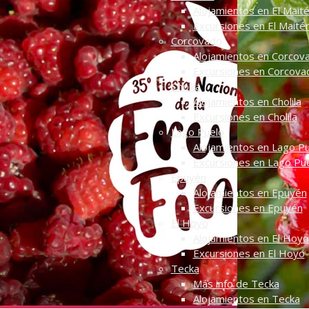
Alojamientos en El Mait
Excursiones en El Maité
Corcovado
Alojamientos en Corcov
Excursiones en Corcova
Cholila
Alojamientos en Cholila
Excursiones en Cholila
Lago Puelo
Alojamientos en Lago P
Excursiones en Lago Pu
Epuyén
Alojamientos en Epuyén
Excursiones en Epuyén
El Hoyo
Alojamientos en El Hoyo
Excursiones en El Hoyo
Tecka
Más info de Tecka
Alojamientos en Tecka