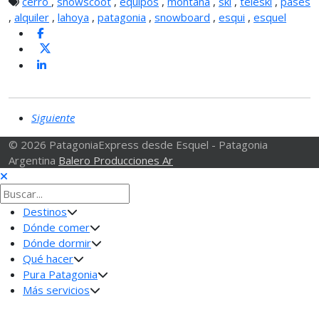
cerro
,
snowscoot
,
equipos
,
montaña
,
ski
,
teleski
,
pases
,
alquiler
,
lahoya
,
patagonia
,
snowboard
,
esqui
,
esquel
Siguiente
© 2026 PatagoniaExpress desde Esquel - Patagonia
Argentina
Balero Producciones Ar
Destinos
Dónde comer
Dónde dormir
Qué hacer
Pura Patagonia
Más servicios