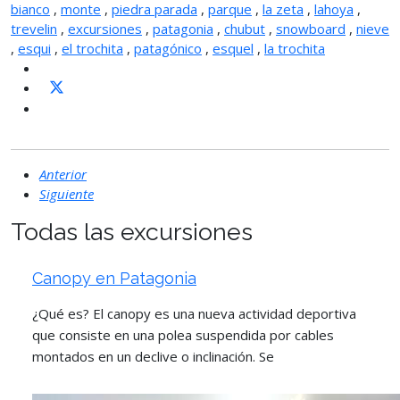
bianco
,
monte
,
piedra parada
,
parque
,
la zeta
,
lahoya
,
trevelin
,
excursiones
,
patagonia
,
chubut
,
snowboard
,
nieve
,
esqui
,
el trochita
,
patagónico
,
esquel
,
la trochita
Anterior
Siguiente
Todas las excursiones
Canopy en Patagonia
¿Qué es? El canopy es una nueva actividad deportiva
que consiste en una polea suspendida por cables
montados en un declive o inclinación. Se