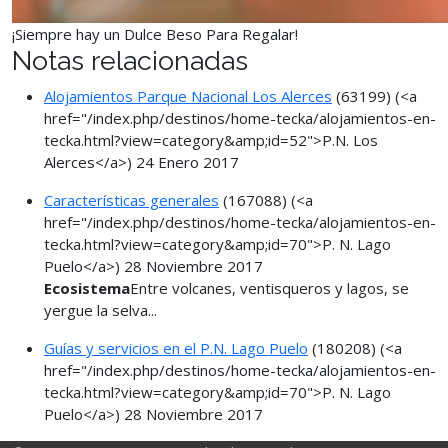
¡Siempre hay un Dulce Beso Para Regalar!
Notas relacionadas
Alojamientos Parque Nacional Los Alerces
(63199)
(<a
href="/index.php/destinos/home-tecka/alojamientos-en-
tecka.html?view=category&amp;id=52">P.N. Los
Alerces</a>)
24 Enero 2017
Características generales
(167088)
(<a
href="/index.php/destinos/home-tecka/alojamientos-en-
tecka.html?view=category&amp;id=70">P. N. Lago
Puelo</a>)
28 Noviembre 2017
Ecosistema
Entre volcanes, ventisqueros y lagos, se
yergue la selva...
Guías y servicios en el P.N. Lago Puelo
(180208)
(<a
href="/index.php/destinos/home-tecka/alojamientos-en-
tecka.html?view=category&amp;id=70">P. N. Lago
Puelo</a>)
28 Noviembre 2017