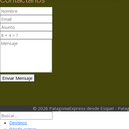
Enviar Mensaje
© 2026 PatagoniaExpress desde Esquel - Patag
Destinos