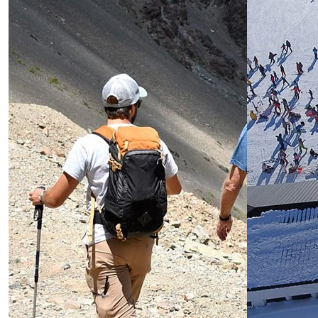
Río Pico
Alojamientos en Río Pic
Excursiones en Río Pico
Futaleufú (Ch)
Alojamientos en Futaleuf
Chile
Excursiones en Futaleuf
P. N. Los Alerces
Alojamientos en PN Los 
Excursiones en el PN Lo
Alerces