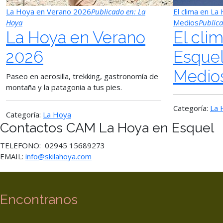
La Hoya en Verano 2026
Publicado en:
La
El clima en La
Hoya
Medios
Public
La Hoya en Verano
El cli
2026
Esquel
Medio
Paseo en aerosilla, trekking, gastronomía de
montaña y la patagonia a tus pies.
Categoría:
La 
Categoría:
La Hoya
Contactos CAM La Hoya en Esquel
TELEFONO: 02945 15689273
EMAIL:
info@skilahoya.com
Encontranos