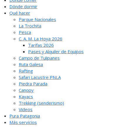
Dónde comer
Dónde dormir
Qué hacer
Parque Nacionales
La Trochita
Pesca
C. A. M. La Hoya 2026
Tarifas 2026
Pases y Alquiler de Equipos
Campo de Tulipanes
Ruta Galesa
Rafting
Safari Lacustre PNLA
Piedra Parada
Canopy
Kayacs
Trekking (senderismo)
Videos
Pura Patagonia
Más servicios