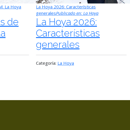
.M. La Hoya
La Hoya 2026: Características
generales
Publicado en:
La Hoya
as de
La Hoya 2026:
La
Características
generales
Categoría:
La Hoya