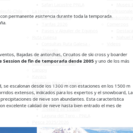
Safari Lacustre PNLA
Museo 
leufú-Chile
La Hoya 2026
Profesionale
y con permanente asistencia durante toda la temporada,
Generalidades
Producción y
aña.
Tarifas 2026
Comercios
Pases y Alquiler de Equipos
Destac
Ruta Galesa
Nahuel 
Consultas Ruta Galesa -
Videos
Trevelin
Eventos, Bajadas de antorchas, Circuitos de ski cross y boarder
Campo de Tulipanes
e Session de fin de temporada desde 2005
y uno de los más
Cabalgatas en Esquel
Canopy
Kayacs
Mountain Bike en Esquel
ltad, se escalonan desde los 1300 m con estaciones en los 1500 m
Piedra Parada
corridos extensos, indicados para los expertos y el snowboard, La
Rafting
 precipitaciones de nieve son abundantes. Esta característica
Trekking (senderismo)
 con excelente calidad de nieve hasta bien entrado el mes de
Trekking en Esquel
Laguna del Toro - PNLA
Pesca 2025/2026
Huella Andina