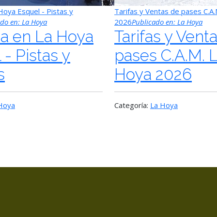
 Hoya Esquel - Pistas y
Tarifas y Ventas de pases C.A
ado en:
La Hoya
2026
Publicado en:
La Hoya
ma en La Hoya
Tarifas y Vent
 - Pistas y
pases C.A.M. 
s
Hoya 2026
Hoya
Categoría:
La Hoya