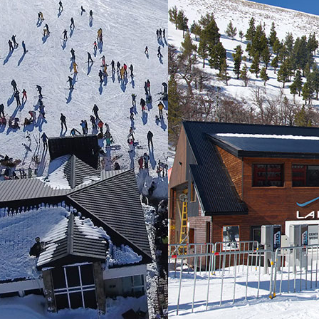
o
ú -
ú
Alerces
s