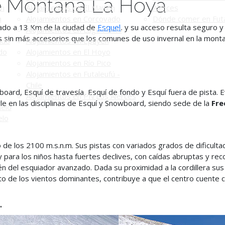
de Montaña La Hoya
én
Alojamientos en El Maitén
Alerces
n
Alojamientos en Corcovado
Dónde comer en Futa
ado a 13 Km de la ciudad de
Esquel
, y su acceso resulta seguro 
Alojamientos en Lago Puelo
los sin más accesorios que los comunes de uso invernal en la mont
ado
Alojamientos en Epuyén
do
Alojamientos en El Hoyo
Alojamientos en Río Pico
Alojamientos en Futaleufú -
Chile
wboard, Esquí de travesía, Esquí de fondo y Esquí fuera de pista. 
Alojamientos en PN Los Alerces
le en las disciplinas de Esquí y Snowboard, siendo sede de la
Fre
uelo
elo
lo de los 2100 m.s.n.m. Sus pistas con variados grados de dificu
 para los niños hasta fuertes declives, con caídas abruptas y re
én del esquiador avanzado. Dada su proximidad a la cordillera sus
ecto de los vientos dominantes, contribuye a que el centro cuente
.