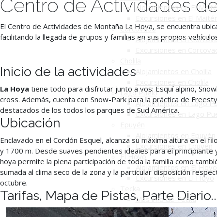
Centro de Actividades 
Alojamientos en El Mait
Excursiones en El Maité
El Centro de Actividades de Montaña La Hoya, se encuentra ubic
Corcovado
facilitando la llegada de grupos y familias en sus propios vehícu
Alojamientos en Corcov
Excursiones en Corcova
Cholila
Inicio de la actividades
Alojamientos en Cholila
Excursiones en Cholila
La Hoya
tiene todo para disfrutar junto a vos: Esquí alpino, Sno
Lago Puelo
cross. Además, cuenta con Snow-Park para la práctica de Freesty
Alojamientos en Lago P
destacados de los todos los parques de Sud América.
Excursiones en Lago Pu
Ubicación
Epuyén
Alojamientos en Epuyén
Enclavado en el Cordón Esquel, alcanza su máxima altura en el fi
Excursiones en Epuyén
y 1700 m. Desde suaves pendientes ideales para el principiante y
El Hoyo
hoya permite la plena participación de toda la familia como tambi
Alojamientos en El Hoyo
sumada al clima seco de la zona y la particular disposición resp
Excursiones en El Hoyo
octubre.
Tecka
Tarifas, Mapa de Pistas, Parte Diario..
Más info de Tecka
Alojamientos en Tecka