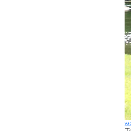
Vac
T