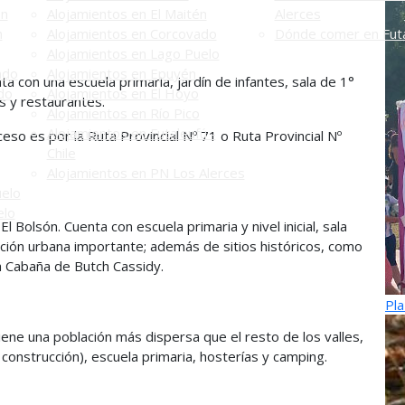
én
Alojamientos en El Maitén
Alerces
n
Alojamientos en Corcovado
Dónde comer en Futa
Alojamientos en Lago Puelo
ado
Alojamientos en Epuyén
ta con una escuela primaria, jardín de infantes, sala de 1°
do
Alojamientos en El Hoyo
es y restaurantes.
Alojamientos en Río Pico
Alojamientos en Futaleufú -
cceso es por la Ruta Provincial Nº 71 o Ruta Provincial Nº
Chile
Alojamientos en PN Los Alerces
uelo
elo
l Bolsón. Cuenta con escuela primaria y nivel inicial, sala
ación urbana importante; además de sitios históricos, como
la Cabaña de Butch Cassidy.
Pla
 tiene una población más dispersa que el resto de los valles,
 construcción), escuela primaria, hosterías y camping.