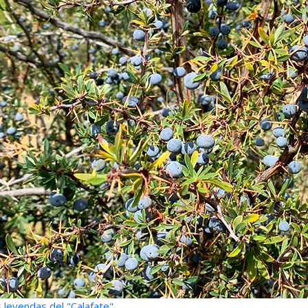
 leyendas del "Calafate"