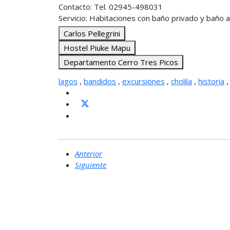
Contacto: Tel. 02945-498031
Servicio: Habitaciones con baño privado y baño a
Carlos Pellegrini
Hostel Piuke Mapu
Departamento Cerro Tres Picos
lagos
,
bandidos
,
excursiones
,
cholila
,
historia
Anterior
Siguiente