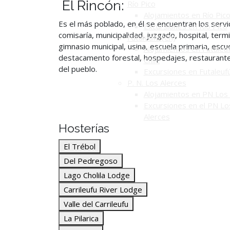
El Rincón:
Río Pico
Alojamientos en Río Pic
Es el más poblado, en él se encuentran los servi
Excursiones en Río Pico
comisaría, municipalidad, juzgado, hospital, term
Futaleufú (Ch)
gimnasio municipal, usina, escuela primaria, escue
Alojamientos en Futaleuf
destacamento forestal, hospedajes, restaurantes,
Chile
del pueblo.
Excursiones en Futaleuf
P. N. Los Alerces
Alojamientos en PN Los 
Excursiones en el PN Lo
Alerces
Hosterías
El Trébol
Del Pedregoso
Lago Cholila Lodge
Carrileufu River Lodge
Valle del Carrileufu
La Pilarica