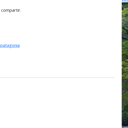
 compartir.
,
patagonia