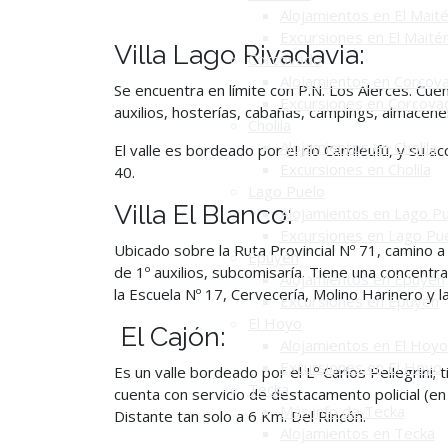
Alojamientos en El Mait
Excursiones en El Maité
Villa Lago Rivadavia:
Corcovado
Alojamientos en Corcov
Se encuentra en límite con P.N. Los Alerces. Cuen
Excursiones en Corcova
auxilios, hosterías, cabañas, campings, almacen
Cholila
Alojamientos en Cholila
El valle es bordeado por el río Carrileufú, y su a
Excursiones en Cholila
40.
Lago Puelo
Villa El Blanco:
Alojamientos en Lago P
Excursiones en Lago Pu
Ubicado sobre la Ruta Provincial Nº 71, camino a E
Epuyén
de 1º auxilios, subcomisaría. Tiene una concentr
Alojamientos en Epuyén
la Escuela Nº 17, Cervecería, Molino Harinero y 
Excursiones en Epuyén
El Hoyo
El Cajón:
Alojamientos en El Hoyo
Excursiones en El Hoyo
Es un valle bordeado por el Lº Carlos Pellegrini;
Tecka
cuenta con servicio de destacamento policial (en
Más info de Tecka
Distante tan solo a 6 Km. Del Rincón.
Alojamientos en Tecka