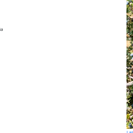
ia
Las