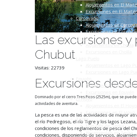
Alojamientos en El Mait
Excursiones en El Maité
Corcovado
Alojamientos en Corcov
Excursiones en Corcova
Las excursiones y 
Cholila
Alojamientos en Cholila
Chubut
Excursiones en Cholila
Lago Puelo
Alojamientos en Lago P
Visitas: 22739
Excursiones en Lago Pu
Epuyén
Excursiones desde
Alojamientos en Epuyén
Excursiones en Epuyén
Dominado por el cerro Tres Picos (2525m), que se puede ob
El Hoyo
actividades de aventura.
Alojamientos en El Hoyo
Excursiones en El Hoyo
La pesca es una de las actividades de mayor atrac
Tecka
el río Pedregoso, el río Tigre y los lagos Lezana,
Más info de Tecka
condiciones de los reglamentos de pesca del Chu
Alojamientos en Tecka
condiciones, disponiendo de servicios, alojamien