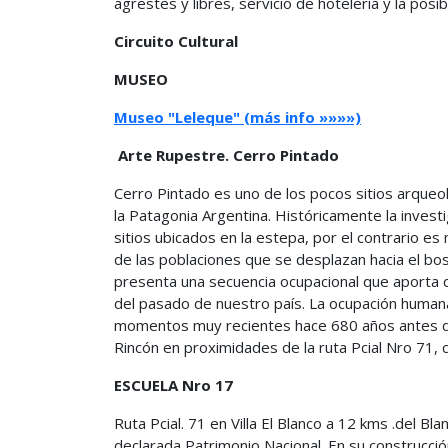
agrestes y libres, servicio de hotelería y la posi
Circuito Cultural
MUSEO
Museo "Leleque" (más info »»»»)
Arte Rupestre. Cerro Pintado
Cerro Pintado es uno de los pocos sitios arqueo
la Patagonia Argentina. Históricamente la invest
sitios ubicados en la estepa, por el contrario 
de las poblaciones que se desplazan hacia el bos
presenta una secuencia ocupacional que aporta 
del pasado de nuestro país. La ocupación humana 
momentos muy recientes hace 680 años antes del
Rincón en proximidades de la ruta Pcial Nro 71, c
ESCUELA Nro 17
Ruta Pcial. 71 en Villa El Blanco a 12 kms .del Blan
declarada Patrimonio Nacional. En su construcción 