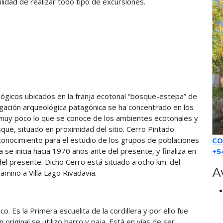
bilidad de realizar todo tipo de excursiones.
lógicos ubicados en la franja ecotonal “bosque-estepa” de
igación arqueológica patagónica se ha concentrado en los
es muy poco lo que se conoce de los ambientes ecotonales y
que, situado en proximidad del sitio. Cerro Pintado
conocimiento para el estudio de los grupos de poblaciones
CO
se inicia hacia 1970 años ante del presente, y finaliza en
+5
 presente. Dicho Cerro está situado a ocho km. del
A
amino a Villa Lago Rivadavia.
co. Es la Primera escuelita de la cordillera y por ello fue
original se utilizo barro y paja. Está en vías de ser