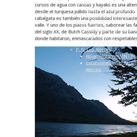
Río Pico
cursos de agua con canoas y kayaks es una alte
Alojamientos en Río Pic
desde el turquesa pálido hasta el azul profundo. S
Excursiones en Río Pico
cabalgata es también una posibilidad interesant
Futaleufú (Ch)
valle. Y uno de los platos fuertes, saborear las 
Alojamientos en Futaleuf
del siglo XX, de Butch Cassidy y parte de su banda
Chile
donde habitaron, enmascarados con respetables
Excursiones en Futaleuf
P. N. Los Alerces
Alojamientos en PN Los 
Excursiones en el PN Lo
Alerces