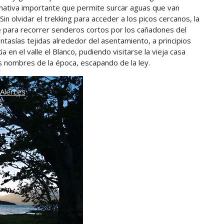
rnativa importante que permite surcar aguas que van
o
in olvidar el trekking para acceder a los picos cercanos, la
e para recorrer senderos cortos por los cañadones del
fantasías tejidas alrededor del asentamiento, a principios
ú -
 en el valle el Blanco, pudiendo visitarse la vieja casa
 nombres de la época, escapando de la ley.
ú
Alerces
s