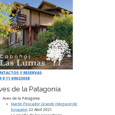
NTACTOS Y RESERVAS
4 9 11 69023058
ves de la Patagonia
Aves de la Patagonia
Martín Pescador Grande (Megaceryle
torquata)
22 Abril 2021