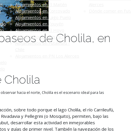
én
Alojamientos en El Maitén
Alerces
n
Alojamientos en Corcovado
Dónde comer en Futa
Alojamientos en Lago Puelo
ado
Alojamientos en Epuyén
do
Alojamientos en El Hoyo
paseos de Cholila, en
Alojamientos en Río Pico
Alojamientos en Futaleufú -
Chile
Alojamientos en PN Los Alerces
uelo
elo
 Cholila
servar hacia el norte, Cholila es el escenario ideal para las
ción, sobre todo porque el lago Cholila, el río Carrileufú,
 Rivadavia y Pellegrini (o Mosquito), permiten, bajo las
but, desarrollar esta actividad en inmejorables
tos y guías de primer nivel. También la navegación de los