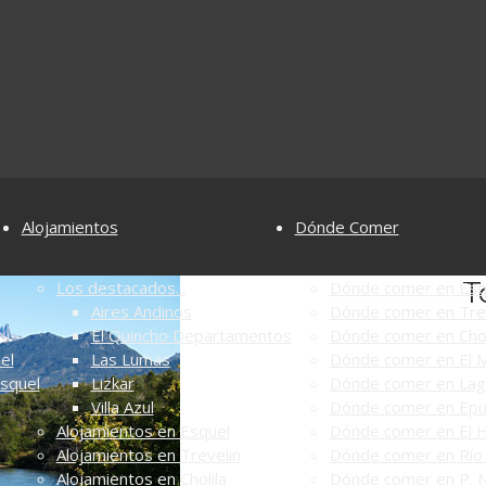
Alojamientos
Dónde Comer
T
Los destacados...
Dónde comer en Esq
Aires Andinos
Dónde comer en Tre
El Quincho Departamentos
Dónde comer en Chol
el
Las Lumas
Dónde comer en El M
Esquel
Lizkar
Dónde comer en Lag
Villa Azul
Dónde comer en Ep
Alojamientos en Esquel
Dónde comer en El 
Alojamientos en Trevelin
Dónde comer en Río 
Alojamientos en Cholila
Dónde comer en P. N