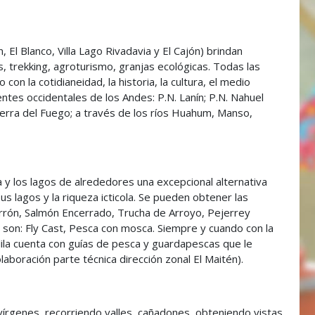
 El Blanco, Villa Lago Rivadavia y El Cajón) brindan
s, trekking, agroturismo, granjas ecológicas. Todas las
 con la cotidianeidad, la historia, la cultura, el medio
entes occidentales de los Andes: P.N. Lanín; P.N. Nahuel
Tierra del Fuego; a través de los ríos Huahum, Manso,
 y los lagos de alrededores una excepcional alternativa
us lagos y la riqueza icticola. Se pueden obtener las
arrón, Salmón Encerrado, Trucha de Arroyo, Pejerrey
son: Fly Cast, Pesca con mosca. Siempre y cuando con la
olila cuenta con guías de pesca y guardapescas que le
laboración parte técnica dirección zonal El Maitén).
vírgenes, recorriendo valles, cañadones, obteniendo vistas