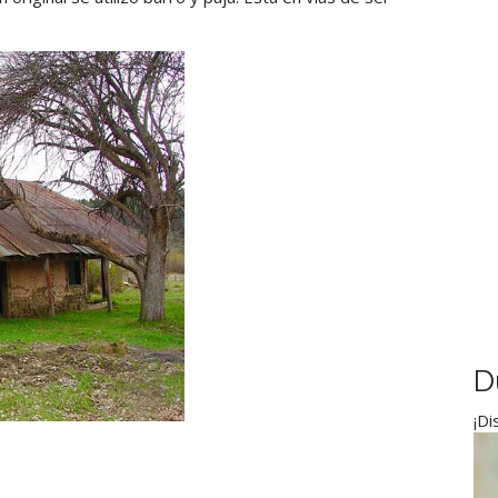
D
¡Di