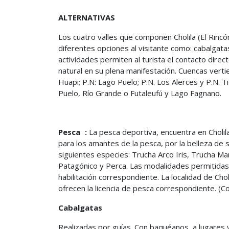
ALTERNATIVAS
Los cuatro valles que componen Cholila (El Rincón,
diferentes opciones al visitante como: cabalgata
actividades permiten al turista el contacto directo
natural en su plena manifestación. Cuencas verti
Huapi; P.N: Lago Puelo; P.N. Los Alerces y P.N. 
Puelo, Río Grande o Futaleufú y Lago Fagnano.
Pesca :
La pesca deportiva, encuentra en Cholila
para los amantes de la pesca, por la belleza de s
siguientes especies: Trucha Arco Iris, Trucha M
Patagónico y Perca. Las modalidades permitidas 
habilitación correspondiente. La localidad de Ch
ofrecen la licencia de pesca correspondiente. (Co
Cabalgatas
Realizadas por guías. Con baquéanos, a lugares 