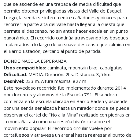
que se asciende en una trepada de media dificultad que
permite obtener privilegiadas vistas del Valle de Esquel.
Luego, la senda se interna entre cañadones y pinares para
recorrer la parte alta del valle hasta llegar a la cuesta que
permite el descenso, no sin antes hacer escala en un punto
panorámico. El recorrido continúa atravesando los bosques
implantados a lo largo de un suave descenso que culmina en
el Barrio Estación, cercano al punto de partida.
DONDE NACE LA ESPERANZA
Usos compatibles:
caminata, mountain bike, cabalgatas.
Dificultad:
MEDIA. Duración: 2hs. Distancia: 3,5 km.
Desnivel:
233 m. Altura máxima: 827 m
Este novedoso recorrido fue implementado durante 2014
por docentes y alumnos de la Escuela 791. El sendero
comienza en la escuela ubicada en Barrio Badén y asciende
por una senda señalizada hasta un mirador donde se puede
observar el cartel de "No a la Mina" realizado con piedras en
la montaña, así como una reseña histórica sobre el
movimiento popular. El recorrido circular vuelve por
cortafuegos y atraviesa un arenal hasta regresar al punto de