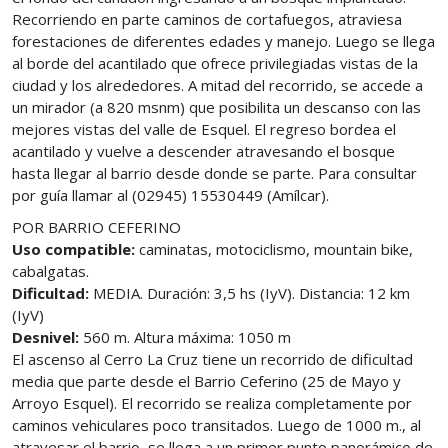
Recorriendo en parte caminos de cortafuegos, atraviesa
forestaciones de diferentes edades y manejo. Luego se llega
al borde del acantilado que ofrece privilegiadas vistas de la
ciudad y los alrededores. A mitad del recorrido, se accede a
un mirador (a 820 msnm) que posibilita un descanso con las
mejores vistas del valle de Esquel. El regreso bordea el
acantilado y vuelve a descender atravesando el bosque
hasta llegar al barrio desde donde se parte. Para consultar
por guía llamar al (02945) 15530449 (Amílcar).
POR BARRIO CEFERINO
Uso compatible:
caminatas, motociclismo, mountain bike,
cabalgatas.
Dificultad:
MEDIA. Duración: 3,5 hs (IyV). Distancia: 12 km
(IyV)
Desnivel:
560 m. Altura máxima: 1050 m
El ascenso al Cerro La Cruz tiene un recorrido de dificultad
media que parte desde el Barrio Ceferino (25 de Mayo y
Arroyo Esquel). El recorrido se realiza completamente por
caminos vehiculares poco transitados. Luego de 1000 m., al
atravesar el barrio, se llega a un primer punto panorámico de