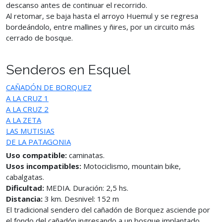
descanso antes de continuar el recorrido.
Al retomar, se baja hasta el arroyo Huemul y se regresa
bordeándolo, entre mallines y ñires, por un circuito más
cerrado de bosque.
Senderos en Esquel
CAÑADÓN DE BORQUEZ
A LA CRUZ 1
A LA CRUZ 2
A LA ZETA
LAS MUTISIAS
DE LA PATAGONIA
Uso compatible:
caminatas.
Usos incompatibles:
Motociclismo, mountain bike,
cabalgatas.
Dificultad:
MEDIA. Duración: 2,5 hs.
Distancia:
3 km. Desnivel: 152 m
El tradicional sendero del cañadón de Borquez asciende por
el fondo del cañadón ingresando a un bosque implantado.