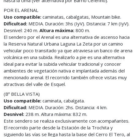
hasta la cima (ver alternativa por Barrio Ceferino).
POR EL ARENAL
Uso compatible:
caminatas, cabalgatas, Mountain bike.
Dificultad:
MEDIA. Duración: 3hs (IyV). Distancia: 7 km (IyV).
Desnivel: 240 m.
Altura máxima:
800 m.
El sendero por el Arenal es una alternativa de ascenso hacia
la Reserva Natural Urbana Laguna La Zeta por un camino
vehicular poco transitado ya que atraviesa un banco de arena
volcánica en una subida. Realizarlo a pie es una alternativa
ideal para evitar la subida vehicular tradicional y conocer
ambientes de vegetación nativa e implantada además del
mencionado arenal. El recorrido también ofrece vistas muy
atractivas del valle de Esquel.
(Bº BELLA VISTA)
Uso compatible:
caminata, cabalgata.
Dificultad:
MEDIA. Duración: 2hs. Distancia: 4 km.
Desnivel:
238 m. Altura máxima: 832 m.
Este sendero se realiza exclusivamente con acompañantes.
El recorrido parte desde la Estación de la Trochita y
siguiendo las vías se llega hasta la base del Cerro El Tero, al