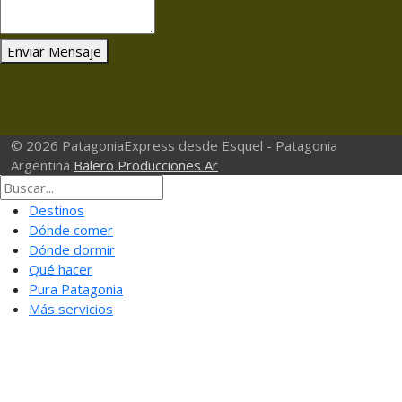
Enviar Mensaje
© 2026 PatagoniaExpress desde Esquel - Patagonia
Argentina
Balero Producciones Ar
Destinos
Dónde comer
Dónde dormir
Qué hacer
Pura Patagonia
Más servicios