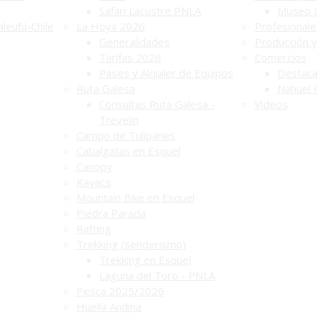
Safari Lacustre PNLA
Museo 
leufú-Chile
La Hoya 2026
Profesionale
Generalidades
Producción y
Tarifas 2026
Comercios
Pases y Alquiler de Equipos
Destac
Ruta Galesa
Nahuel 
Consultas Ruta Galesa -
Videos
Trevelin
Campo de Tulipanes
Cabalgatas en Esquel
Canopy
Kayacs
Mountain Bike en Esquel
Piedra Parada
Rafting
Trekking (senderismo)
Trekking en Esquel
Laguna del Toro - PNLA
Pesca 2025/2026
Huella Andina