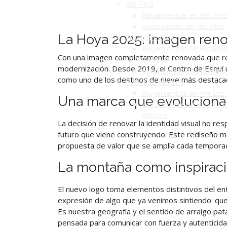
Río Pico
Alojamientos en Río Pic
Excursiones en Río Pico
La Hoya 2025: imagen reno
Futaleufú (Ch)
Alojamientos en Futaleuf
Con una imagen completamente renovada que refl
Chile
modernización. Desde 2019, el Centro de Esquí u
Excursiones en Futaleuf
como uno de los destinos de nieve más destacad
P. N. Los Alerces
Alojamientos en PN Los 
Una marca que evoluciona
Excursiones en el PN Lo
Alerces
La decisión de renovar la identidad visual no res
futuro que viene construyendo. Este rediseño ma
propuesta de valor que se amplía cada tempora
La montaña como inspirac
El nuevo logo toma elementos distintivos del en
expresión de algo que ya venimos sintiendo: que
Es nuestra geografía y el sentido de arraigo pat
pensada para comunicar con fuerza y autenticidad