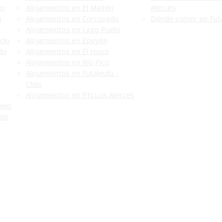
én
Alojamientos en El Maitén
Alerces
n
Alojamientos en Corcovado
Dónde comer en Futa
Alojamientos en Lago Puelo
ado
Alojamientos en Epuyén
do
Alojamientos en El Hoyo
Alojamientos en Río Pico
Alojamientos en Futaleufú -
Chile
Alojamientos en PN Los Alerces
uelo
elo