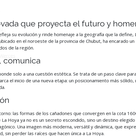
o
vada que proyecta el futuro y home
ú -
eja su evolución y rinde homenaje a la geografía que la define
bicado en el noroeste de la provincia de Chubut, ha encarado un 
ú
os de la región.
Alerces
, comunica
s
ponde solo a una cuestión estética. Se trata de un paso clave para
rca el inicio de una nueva etapa: un posicionamiento más sólido,
da.
ión
torno: las formas de los cañadones que convergen en la cota 1600
 La Hoya ya no es un secreto escondido, sino un destino elegido
agónico. Una imagen más moderna, versátil y dinámica, que expres
, sin perder las raíces que hacen única a La Hoya.