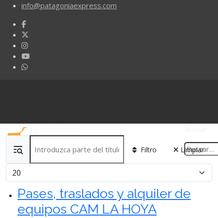
info@patagoniaexpress.com
Buscar
Introduzca parte del título
Filtro
Limpiar
Cantidad
Pases, traslados y alquiler de
equipos CAM LA HOYA