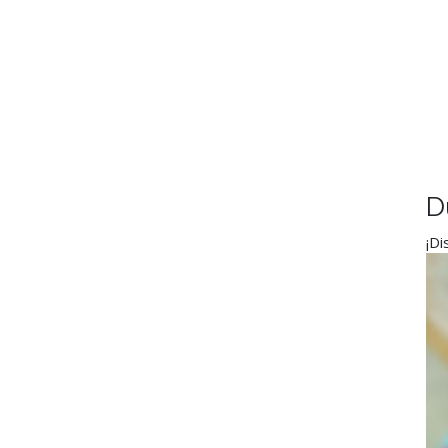
D
¡Di