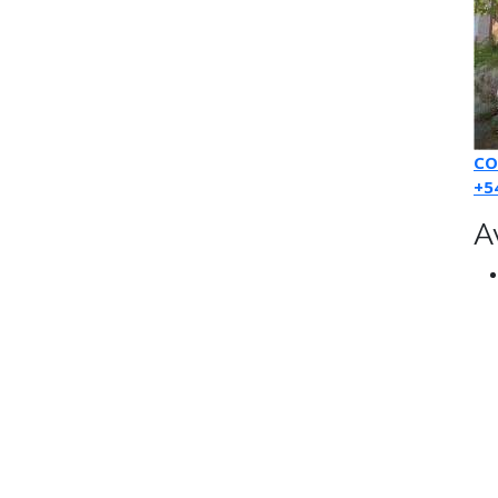
CO
+5
A