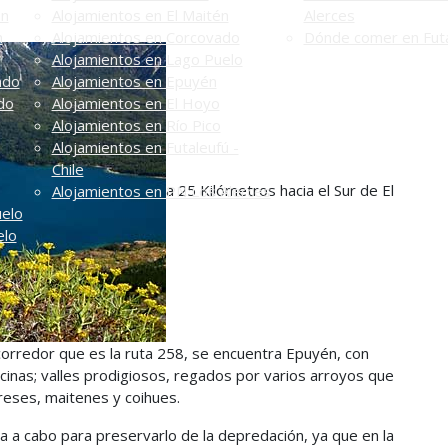
én
Alojamientos en El Maitén
Alerces
n
Alojamientos en Corcovado
Dónde comer en Futa
Alojamientos en Lago Puelo
ado
Alojamientos en Epuyén
do
Alojamientos en El Hoyo
Alojamientos en Río Pico
Alojamientos en Futaleufú -
Chile
a 25 Kilómetros hacia el Sur de El
Alojamientos en PN Los Alerces
uelo
elo
orredor que es la ruta 258, se encuentra Epuyén, con
ecinas; valles prodigiosos, regados por varios arroyos que
preses, maitenes y coihues.
da a cabo para preservarlo de la depredación, ya que en la