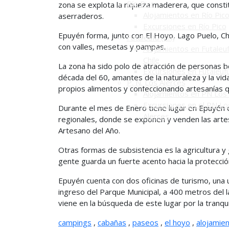
Río Pico
zona se explota la riqueza maderera, que consti
Alojamientos en Río Pic
aserraderos.
Excursiones en Río Pico
Epuyén forma, junto con El Hoyo, Lago Puelo, Cho
Futaleufú (Ch)
con valles, mesetas y pampas.
Alojamientos en Futaleuf
Chile
La zona ha sido polo de atracción de personas b
Excursiones en Futaleuf
década del 60, amantes de la naturaleza y la vida
P. N. Los Alerces
propios alimentos y confeccionando artesanías qu
Alojamientos en PN Los 
Excursiones en el PN Lo
Durante el mes de Enero tiene lugar en Epuyén 
Alerces
regionales, donde se exponen y venden las arte
Artesano del Año.
Otras formas de subsistencia es la agricultura y 
gente guarda un fuerte acento hacia la protecció
Epuyén cuenta con dos oficinas de turismo, una ub
ingreso del Parque Municipal, a 400 metros del l
viene en la búsqueda de este lugar por la tranqui
campings
,
cabañas
,
paseos
,
el hoyo
,
alojamie