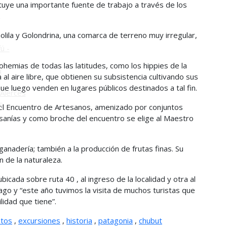
tuye una importante fuente de trabajo a través de los
o
lila y Golondrina, una comarca de terreno muy irregular,
ú -
ohemias de todas las latitudes, como los hippies de la
ú
 al aire libre, que obtienen su subsistencia cultivando sus
e luego venden en lugares públicos destinados a tal fin.
Alerces
s
el Encuentro de Artesanos, amenizado por conjuntos
sanías y como broche del encuentro se elige al Maestro
ganadería; también a la producción de frutas finas. Su
n de la naturaleza.
icada sobre ruta 40 , al ingreso de la localidad y otra al
ago y “este año tuvimos la visita de muchos turistas que
lidad que tiene”.
ntos
,
excursiones
,
historia
,
patagonia
,
chubut