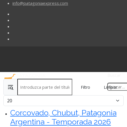
info@patagoniaexpress.com
Buscar
Introduzca parte del título
Filtro
Limpiar
Cantidad
Corcovado, Chubut, Patagonia
Argentina - Temporada 2026