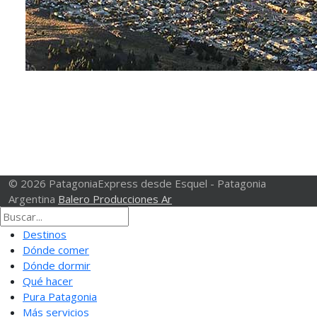
© 2026 PatagoniaExpress desde Esquel - Patagonia
Argentina
Balero Producciones Ar
Destinos
Dónde comer
Dónde dormir
Qué hacer
Pura Patagonia
Más servicios