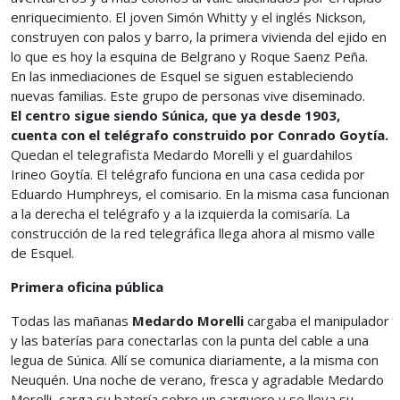
enriquecimiento. El joven Simón Whitty y el inglés Nickson,
construyen con palos y barro, la primera vivienda del ejido en
lo que es hoy la esquina de Belgrano y Roque Saenz Peña.
En las inmediaciones de Esquel se siguen estableciendo
nuevas familias. Este grupo de personas vive diseminado.
El centro sigue siendo Súnica, que ya desde 1903,
cuenta con el telégrafo construido por Conrado Goytía.
Quedan el telegrafista Medardo Morelli y el guardahilos
Irineo Goytía. El telégrafo funciona en una casa cedida por
Eduardo Humphreys, el comisario. En la misma casa funcionan
a la derecha el telégrafo y a la izquierda la comisaría. La
construcción de la red telegráfica llega ahora al mismo valle
de Esquel.
Primera oficina pública
Todas las mañanas
Medardo Morelli
cargaba el manipulador
y las baterías para conectarlas con la punta del cable a una
legua de Súnica. Allí se comunica diariamente, a la misma con
Neuquén. Una noche de verano, fresca y agradable Medardo
Morelli, carga su batería sobre un carguero y se lleva su