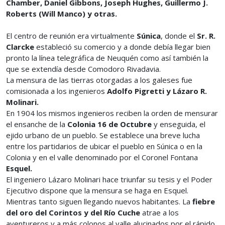
Chamber, Daniel Gibbons, Joseph Hughes, Guillermo J.
Roberts (Will Manco) y otras.
El centro de reunión era virtualmente
Súnica
, donde el
Sr. R.
Clarcke
estableció su comercio y a donde debía llegar bien
pronto la línea telegráfica de Neuquén como así también la
que se extendía desde Comodoro Rivadavia.
La mensura de las tierras otorgadas a los galeses fue
comisionada a los ingenieros
Adolfo Pigretti y Lázaro R.
Molinari.
En 1904 los mismos ingenieros reciben la orden de mensurar
el ensanche de la
Colonia 16 de Octubre
y enseguida, el
ejido urbano de un pueblo. Se establece una breve lucha
entre los partidarios de ubicar el pueblo en Súnica o en la
Colonia y en el valle denominado por el Coronel Fontana
Esquel.
El ingeniero Lázaro Molinari hace triunfar su tesis y el Poder
Ejecutivo dispone que la mensura se haga en Esquel.
Mientras tanto siguen llegando nuevos habitantes. La
fiebre
del oro del Corintos y del Río Cuche
atrae a los
aventureros y a más colonos al valle alucinados por el rápido