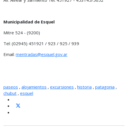
Municipalidad de Esquel
Mitre 524 - (9200)
Tel: (02945) 451921 / 923 / 925 / 939
Email:
mentradas@esquel.gov.ar
paseos
,
alojamientos
,
excursiones
,
historia
,
patagonia
,
chubut
,
esquel