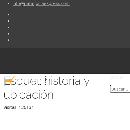
info@patagoniaexpress.com
Esquel: historia y
Buscar
ubicación
Visitas: 126131