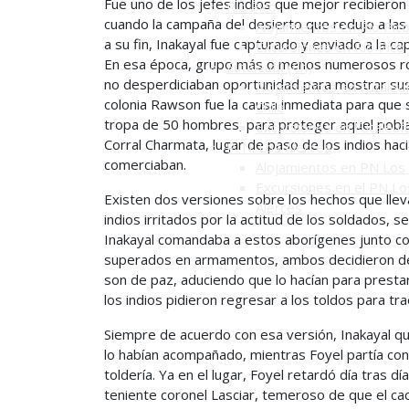
Fue uno de los jefes indios que mejor recibieron
Río Pico
cuando la campaña del desierto que redujo a las 
Alojamientos en Río Pic
a su fin, Inakayal fue capturado y enviado a la ca
Excursiones en Río Pico
En esa época, grupo más o menos numerosos rod
Futaleufú (Ch)
no desperdiciaban oportunidad para mostrar sus 
Alojamientos en Futaleuf
colonia Rawson fue la causa inmediata para que s
Chile
tropa de 50 hombres, para proteger aquel pobla
Excursiones en Futaleuf
Corral Charmata, lugar de paso de los indios haci
P. N. Los Alerces
comerciaban.
Alojamientos en PN Los 
Excursiones en el PN Lo
Existen dos versiones sobre los hechos que lleva
Alerces
indios irritados por la actitud de los soldados, se
Inakayal comandaba a estos aborígenes junto con
superados en armamentos, ambos decidieron dep
son de paz, aduciendo que lo hacían para presta
los indios pidieron regresar a los toldos para tr
Siempre de acuerdo con esa versión, Inakayal q
lo habían acompañado, mientras Foyel partía con 
toldería. Ya en el lugar, Foyel retardó día tras 
teniente coronel Lasciar, temeroso de que el cac