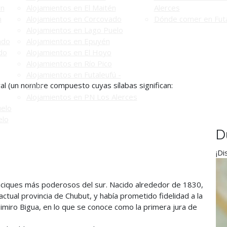
én
Alojamientos en El Maitén
Alerces
n
Alojamientos en Corcovado
Dónde comer en Futa
Alojamientos en Lago Puelo
ado
Alojamientos en Epuyén
do
Alojamientos en El Hoyo
Alojamientos en Río Pico
Alojamientos en Futaleufú -
al (un nombre compuesto cuyas sílabas significan:
Chile
Alojamientos en PN Los Alerces
uelo
elo
D
¡Di
caciques más poderosos del sur. Nacido alrededor de 1830,
 actual provincia de Chubut, y había prometido fidelidad a la
imiro Bigua, en lo que se conoce como la primera jura de