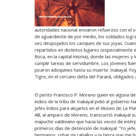
autoridades nacional enviaron refuerzos con el va
de aguardiente de por medio, los soldados lograr
vez despojados los caciques de sus joyas. Cuando
repartidos en distintos lugares (especialmente en
Boca, en la capital misma), donde las mujeres y l
cumplir tareas de servidumbre. Los jóvenes fuero
picaron adoquines hasta su muerte. Inakayal. Fo
Tigre, en el cercano delta del Paraná, obligados 
El perito Francisco P. Moreno quien en alguna de
indios de la tribu de Inakayal pidió al gobierno N
jefes índios para alojarlos en el Museo de La Pl
Allí, al amparo de Moreno, transcurrió Inakayal s
mapuche valdiviano que hacía las veces de intérp
primeros días de detención de Inakayal: "Yo jefe,
hermanos, robar mi caballos y la tierra que me h