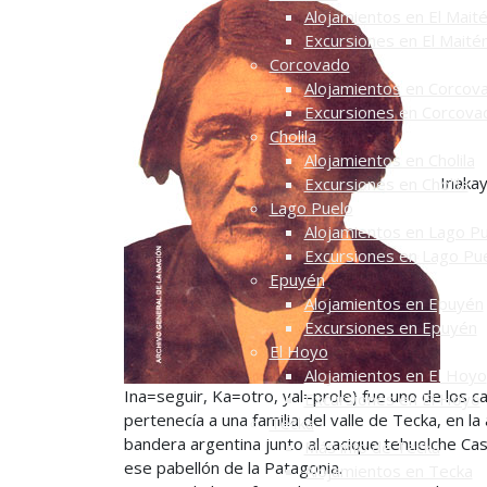
Alojamientos en El Mait
Excursiones en El Maité
Corcovado
Alojamientos en Corcov
Excursiones en Corcova
Cholila
Alojamientos en Cholila
Inakay
Excursiones en Cholila
Lago Puelo
Alojamientos en Lago P
Excursiones en Lago Pu
Epuyén
Alojamientos en Epuyén
Excursiones en Epuyén
El Hoyo
Alojamientos en El Hoyo
Ina=seguir, Ka=otro, yal=prole) fue uno de los 
Excursiones en El Hoyo
pertenecía a una familia del valle de Tecka, en la
Tecka
bandera argentina junto al cacique tehuelche Cas
Más info de Tecka
ese pabellón de la Patagonia.
Alojamientos en Tecka