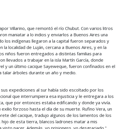
por Villarino, que remontó el río Chubut. Con varios litros
on maniatar a lo indios y enviarlos a Buenos Aires una
 los indígenas llegaron a la capital fueron separados y
 la localidad de Luján, cercana a Buenos Aires, y en la
os niños fueron entregados a distintas familias para
n llevados a trabajar en la isla Martín García, donde
yel y un último cacique Sayeweque, fueron confinados en el
a talar árboles durante un año y medio.
 sus expediciones al sur había sido escoltado por los
acional que interrumpiera esa injusticia y le entregara a los
ata, que por entonces estaba edificando y donde ya vivía.
u exilio forzoso hasta el día de su muerte. Rufino Vera, un
rete del cacique, tradujo algunos de los lamentos de los
 hijo de esta tierra, blancos ladrones matar a mis
a visto nacer. Además, yo prisionero, yo desgraciado."