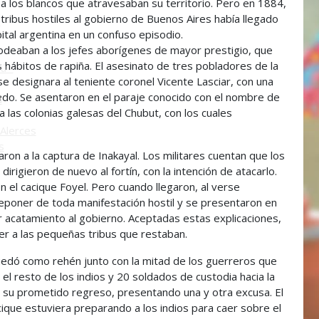
 a los blancos que atravesaban su territorio. Pero en 1884,
tribus hostiles al gobierno de Buenos Aires había llegado
o
pital argentina en un confuso episodio.
eaban a los jefes aborígenes de mayor prestigio, que
hábitos de rapiña. El asesinato de tres pobladores de la
ú -
e designara al teniente coronel Vicente Lasciar, con una
do. Se asentaron en el paraje conocido con el nombre de
ú
a las colonias galesas del Chubut, con los cuales
Alerces
s
ron a la captura de Inakayal. Los militares cuentan que los
 dirigieron de nuevo al fortín, con la intención de atacarlo.
 el cacique Foyel. Pero cuando llegaron, al verse
oner de toda manifestación hostil y se presentaron en
r acatamiento al gobierno. Aceptadas estas explicaciones,
aer a las pequeñas tribus que restaban.
uedó como rehén junto con la mitad de los guerreros que
el resto de los indios y 20 soldados de custodia hacia la
día su prometido regreso, presentando una y otra excusa. El
ique estuviera preparando a los indios para caer sobre el