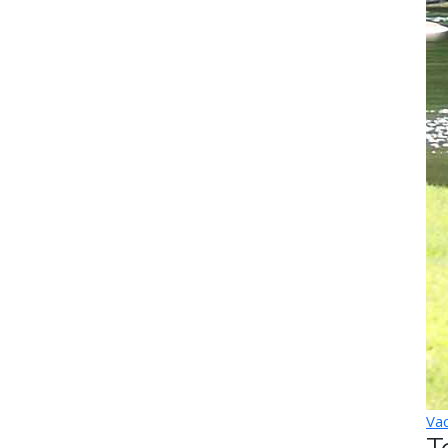
Vac
T