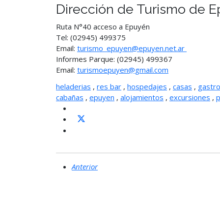
Dirección de Turismo de 
Ruta N°40 acceso a Epuyén
Tel: (02945) 499375
Email:
turismo_epuyen@epuyen.net.ar
Informes Parque: (02945) 499367
Email:
turismoepuyen@gmail.com
heladerias
,
res bar
,
hospedajes
,
casas
,
gastr
cabañas
,
epuyen
,
alojamientos
,
excursiones
,
p
Anterior