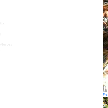
o
ú -
ú
Alerces
s
Fie