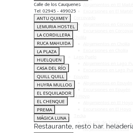
Calle de los Cauquenes
Alojamientos en El Mait
Tel: 02945 - 499025
Excursiones en El Maité
Corcovado
ANTU QUIMEY
Alojamientos en Corcov
LEMURIA HOSTEL
Excursiones en Corcova
LA CORDILLERA
Cholila
RUCA MAHUIDA
Alojamientos en Cholila
Excursiones en Cholila
LA PLAZA
Lago Puelo
HUELQUEN
Alojamientos en Lago P
CASA DEL RÍO
Excursiones en Lago Pu
QUILL QUILL
Epuyén
Alojamientos en Epuyén
HUYRA MULLOG
Excursiones en Epuyén
EL ESQUILADOR
El Hoyo
EL CHENQUE
Alojamientos en El Hoyo
Excursiones en El Hoyo
PREMA
Tecka
MÁGICA LUNA
Más info de Tecka
Restaurante, resto bar, heladerí
Alojamientos en Tecka