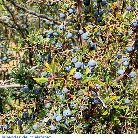
 leyendas del "Calafate"