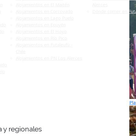
én
Alojamientos en El Maitén
Alerces
n
Alojamientos en Corcovado
Dónde comer en Futa
Alojamientos en Lago Puelo
ado
Alojamientos en Epuyén
do
Alojamientos en El Hoyo
Alojamientos en Río Pico
Alojamientos en Futaleufú -
Chile
Alojamientos en PN Los Alerces
uelo
elo
Pla
a y regionales