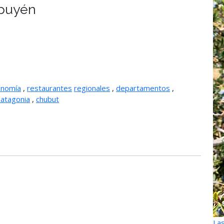
Epuyén
onomía
,
restaurantes
regionales
,
departamentos
,
atagonia
,
chubut
Las