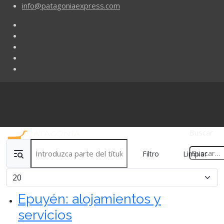
info@patagoniaexpress.com
Buscar
Introduzca parte del título
Filtro
Limpiar
Cantidad
Epuyén: alojamientos y
servicios