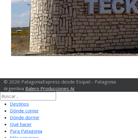
© 2026 PatagoniaExpress desde Esquel - Patagonia
Argentina
Balero Producciones Ar
Destinos
Dónde comer
Dónde dormir
Qué hacer
Pura Patagonia
Más servicios