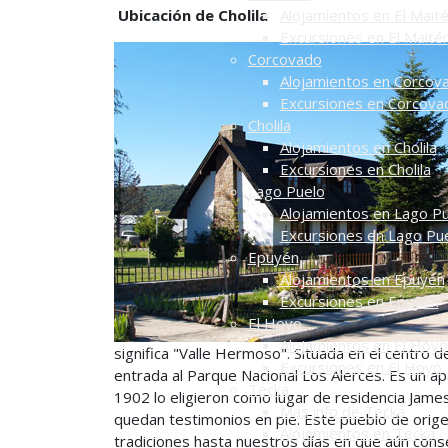
Ubicación de Cholila
Alojamientos en El Mait
Excursiones en El Maité
Corcovado
Alojamientos en Corcov
Excursiones en Corcova
Cholila
Alojamientos en Cholila
Excursiones en Cholila
Lago Puelo
Alojamientos en Lago P
Excursiones en Lago Pu
Epuyén
Alojamientos en Epuyén
Excursiones en Epuyén
El Hoyo
Alojamientos en El Hoyo
significa "Valle Hermoso". Situada en el centro 
Excursiones en El Hoyo
entrada al Parque Nacional Los Alerces. Es un ap
Tecka
1902 lo eligieron como lugar de residencia Jame
Más info de Tecka
quedan testimonios en pie. Este pueblo de ori
Alojamientos en Tecka
tradiciones hasta nuestros días en que aún conse