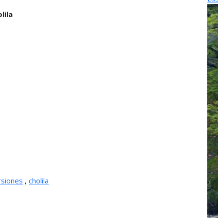
lila
rsiones
,
cholila