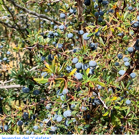
 leyendas del "Calafate"