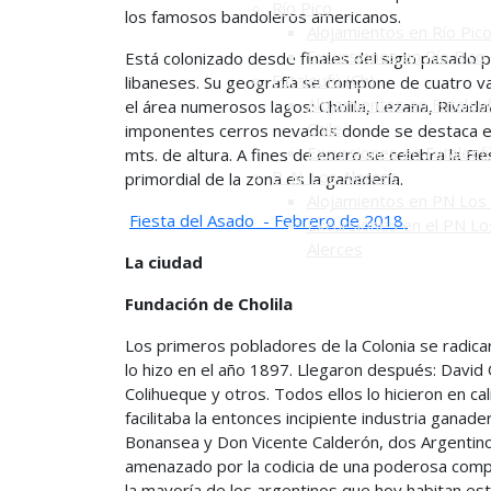
Río Pico
los famosos bandoleros americanos.
Alojamientos en Río Pic
Excursiones en Río Pico
Está colonizado desde finales del siglo pasado 
Futaleufú (Ch)
libaneses. Su geografía se compone de cuatro vall
Alojamientos en Futaleuf
el área numerosos lagos: Cholila, Lezana, Rivadav
Chile
imponentes cerros nevados donde se destaca el 
Excursiones en Futaleuf
mts. de altura. A fines de enero se celebra la Fi
P. N. Los Alerces
primordial de la zona es la ganadería.
Alojamientos en PN Los 
Fiesta del Asado - Febrero de 2018
Excursiones en el PN Lo
Alerces
La ciudad
Fundación de Cholila
Los primeros pobladores de la Colonia se radica
lo hizo en el año 1897. Llegaron después: David 
Colihueque y otros. Todos ellos lo hicieron en c
facilitaba la entonces incipiente industria gana
Bonansea y Don Vicente Calderón, dos Argentino
amenazado por la codicia de una poderosa comp
la mayoría de los argentinos que hoy habitan es