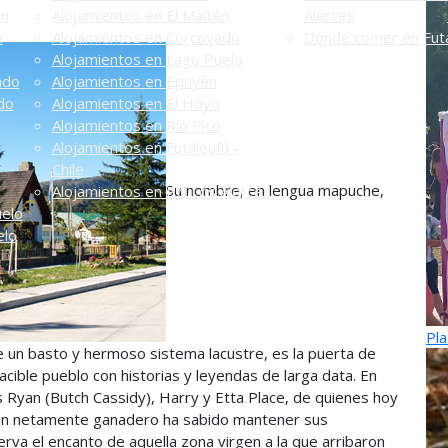
én
Alojamientos en El Maitén
Alerces
n
Alojamientos en Corcovado
Dónde comer en Futa
Alojamientos en Lago Puelo
ado
Alojamientos en Epuyén
do
Alojamientos en El Hoyo
Alojamientos en Río Pico
Alojamientos en Futaleufú -
Chile
Su nombre, en lengua mapuche,
Alojamientos en PN Los Alerces
uelo
elo
Pla
de un basto y hermoso sistema lacustre, es la puerta de
acible pueblo con historias y leyendas de larga data. En
s Ryan (Butch Cassidy), Harry y Etta Place, de quienes hoy
gen netamente ganadero ha sabido mantener sus
rva el encanto de aquella zona virgen a la que arribaron