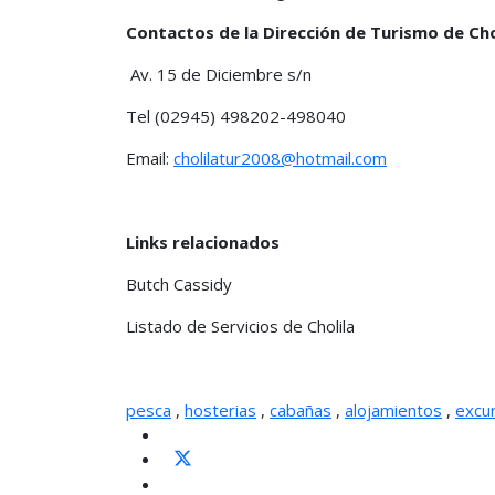
Contactos de la Dirección de Turismo de Cho
Av. 15 de Diciembre s/n
Tel (02945) 498202-498040
Email:
cholilatur2008@hotmail.com
Links relacionados
Butch Cassidy
Listado de Servicios de Cholila
pesca
,
hosterias
,
cabañas
,
alojamientos
,
excu