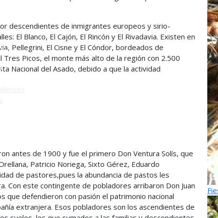
o
por descendientes de inmigrantes europeos y sirio-
es: El Blanco, El Cajón, El Rincón y El Rivadavia. Existen en
ú -
ia, Pellegrini, El Cisne y El Cóndor, bordeados de
Tres Picos, el monte más alto de la región con 2.500
ú
esta Nacional del Asado, debido a que la actividad
Alerces
s
ron antes de 1900 y fue el primero Don Ventura Solís, que
Orellana, Patricio Noriega, Sixto Gérez, Eduardo
alidad de pastores,pues la abundancia de pastos les
dera. Con este contingente de pobladores arribaron Don Juan
Fie
s que defendieron con pasión el patrimonio nacional
añía extranjera. Esos pobladores son los ascendientes de
tos suelos, los que sumados a las familias y descendientes