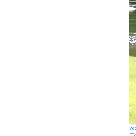
Vac
T