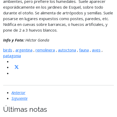
ambientes, pero prefiere los humedales. Suele aparecer
esporádicamente en los jardines de Esquel, sobre todo
durante el otoño. Se alimenta de artrópodos y semillas. Suele
posarse en lugares expuestos como postes, paredes, etc.
Nidifica en cuevas sobre barrancas, o huecos artificiales, y
pone de 2 a 3 huevos blancos.
Info y Foto:
Héctor Gonda
birds
,
argentina
,
remolinera
,
autoctona
,
fauna
,
aves
,
patagonia
Anterior
Siguiente
Últimas notas