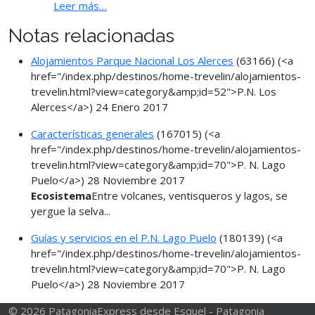
Leer más…
Notas relacionadas
Alojamientos Parque Nacional Los Alerces
(63166)
(<a
href="/index.php/destinos/home-trevelin/alojamientos-
trevelin.html?view=category&amp;id=52">P.N. Los
Alerces</a>)
24 Enero 2017
Características generales
(167015)
(<a
href="/index.php/destinos/home-trevelin/alojamientos-
trevelin.html?view=category&amp;id=70">P. N. Lago
Puelo</a>)
28 Noviembre 2017
Ecosistema
Entre volcanes, ventisqueros y lagos, se
yergue la selva...
Guías y servicios en el P.N. Lago Puelo
(180139)
(<a
href="/index.php/destinos/home-trevelin/alojamientos-
trevelin.html?view=category&amp;id=70">P. N. Lago
Puelo</a>)
28 Noviembre 2017
© 2026 PatagoniaExpress desde Esquel - Patagonia