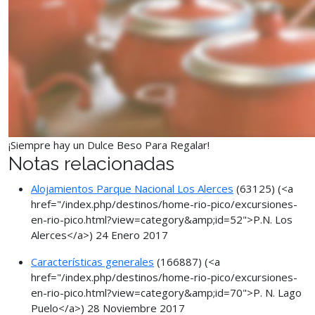
¡Siempre hay un Dulce Beso Para Regalar!
Notas relacionadas
Alojamientos Parque Nacional Los Alerces
(63125)
(<a
href="/index.php/destinos/home-rio-pico/excursiones-
en-rio-pico.html?view=category&amp;id=52">P.N. Los
Alerces</a>)
24 Enero 2017
Características generales
(166887)
(<a
href="/index.php/destinos/home-rio-pico/excursiones-
en-rio-pico.html?view=category&amp;id=70">P. N. Lago
Puelo</a>)
28 Noviembre 2017