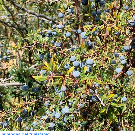
 leyendas del "Calafate"