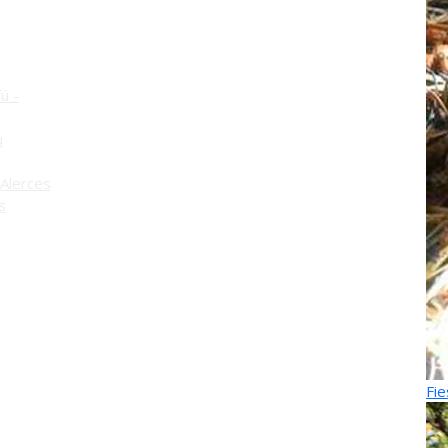
o
ú -
ú
Alerces
s
Fie