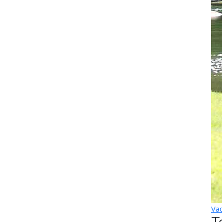
Vac
T