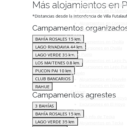
Más alojamientos en 
Alojamientos en El Mait
Excursiones en El Maité
*Distancias desde la Intendencia de Villa Futala
Corcovado
Alojamientos en Corcov
Campamentos organizado
Excursiones en Corcova
Cholila
BAHÍA ROSALES 15 km.
Alojamientos en Cholila
LAGO RIVADAVIA 44 km.
Excursiones en Cholila
Lago Puelo
LAGO VERDE 35 km.
Alojamientos en Lago P
LOS MAITENES 0.8 km.
Excursiones en Lago Pu
PUCON PAI 10 km.
Epuyén
CLUB BANCARIOS
Alojamientos en Epuyén
Excursiones en Epuyén
RAHUE
El Hoyo
Campamentos agrestes
Alojamientos en El Hoyo
Excursiones en El Hoyo
3 BAHÍAS
Tecka
BAHÍA ROSALES 15 km.
Más info de Tecka
LAGO VERDE 35 km.
Alojamientos en Tecka