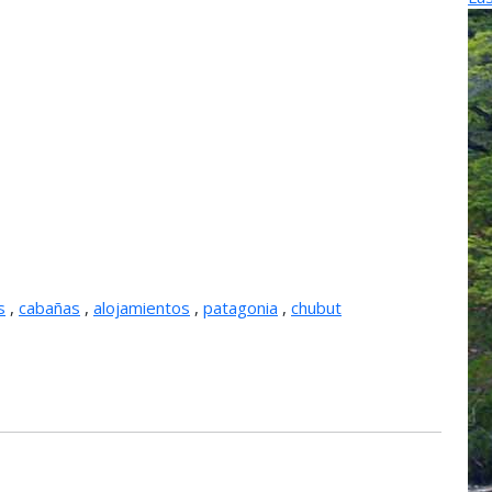
s
,
cabañas
,
alojamientos
,
patagonia
,
chubut