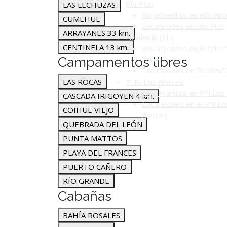
Río Pico
LAS LECHUZAS
Alojamientos en Río Pic
CUMEHUE
Excursiones en Río Pico
ARRAYANES 33 km.
Futaleufú (Ch)
CENTINELA 13 km.
Alojamientos en Futaleuf
Campamentos libres
Chile
Excursiones en Futaleuf
LAS ROCAS
P. N. Los Alerces
Alojamientos en PN Los 
CASCADA IRIGOYEN 4 km.
Excursiones en el PN Lo
COIHUE VIEJO
Alerces
QUEBRADA DEL LEÓN
PUNTA MATTOS
PLAYA DEL FRANCES
PUERTO CAÑERO
RÍO GRANDE
Cabañas
BAHÍA ROSALES