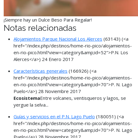
¡Siempre hay un Dulce Beso Para Regalar!
Notas relacionadas
Alojamientos Parque Nacional Los Alerces
(63143)
(<a
href="/index.php/destinos/home-rio-pico/alojamientos-
en-rio-pico.html?view=category&amp;id=52">P.N. Los
Alerces</a>)
24 Enero 2017
Características generales
(166926)
(<a
href="/index.php/destinos/home-rio-pico/alojamientos-
en-rio-pico.html?view=category&amp;id=70">P. N. Lago
Puelo</a>)
28 Noviembre 2017
Ecosistema
Entre volcanes, ventisqueros y lagos, se
yergue la selva...
Guías y servicios en el P.N. Lago Puelo
(180051)
(<a
href="/index.php/destinos/home-rio-pico/alojamientos-
en-rio-pico.html?view=category&amp;id=70">P. N. Lago
Puelo</a>)
28 Noviembre 2017