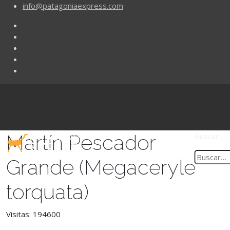
info@patagoniaexpress.com
Martín Pescador
Buscar
Grande (Megaceryle
torquata)
Visitas: 194600