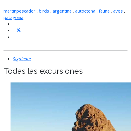
martinpescador
,
birds
,
argentina
,
autoctona
,
fauna
,
aves
,
patagonia
Siguiente
Todas las excursiones