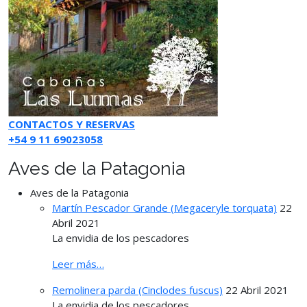
CONTACTOS Y RESERVAS
+54 9 11 69023058
Aves de la Patagonia
Aves de la Patagonia
Martín Pescador Grande (Megaceryle torquata)
22
Abril 2021
La envidia de los pescadores
Leer más…
Remolinera parda (Cinclodes fuscus)
22 Abril 2021
La envidia de los pescadores