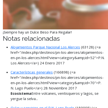
¡Siempre hay un Dulce Beso Para Regalar!
Notas relacionadas
Alojamientos Parque Nacional Los Alerces
(63128)
(<a
href="/index.php/destinos/pn-los-alerces/alojamientos-
en-pn-los-alerces.html?view=category&amp;id=52">P.N.
Los Alerces</a>)
24 Enero 2017
Características generales
(166898)
(<a
href="/index.php/destinos/pn-los-alerces/alojamientos-
en-pn-los-alerces.html?view=category&amp;id=70">P.
N. Lago Puelo</a>)
28 Noviembre 2017
Ecosistema
Entre volcanes, ventisqueros y lagos, se
yergue la selva...
Guías y servicios en el P.N. Lago Puelo
(180005)
(<a