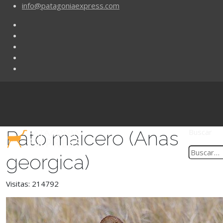
info@patagoniaexpress.com
Pato maicero (Anas
Buscar
georgica)
Visitas: 214792