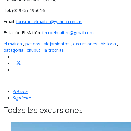
Tel: (02945) 495016
Email:
turismo_elmaiten@yahoo.com.ar
Estación El Maitén:
ferroelmaiten@gmail.com
el maiten
,
paseos
,
alojamientos
,
excursiones
,
historia
,
patagonia
,
chubut
,
la trochita
Anterior
Siguiente
Todas las excursiones