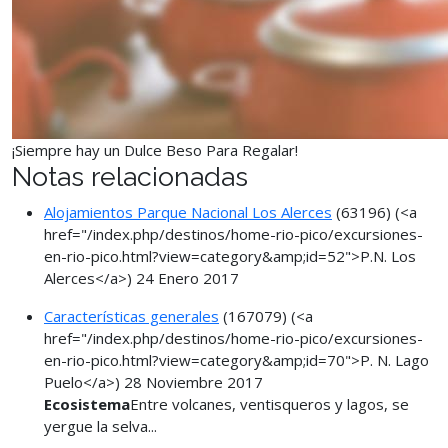
¡Siempre hay un Dulce Beso Para Regalar!
Notas relacionadas
Alojamientos Parque Nacional Los Alerces
(63196)
(<a
href="/index.php/destinos/home-rio-pico/excursiones-
en-rio-pico.html?view=category&amp;id=52">P.N. Los
Alerces</a>)
24 Enero 2017
Características generales
(167079)
(<a
href="/index.php/destinos/home-rio-pico/excursiones-
en-rio-pico.html?view=category&amp;id=70">P. N. Lago
Puelo</a>)
28 Noviembre 2017
Ecosistema
Entre volcanes, ventisqueros y lagos, se
yergue la selva...