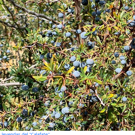
 leyendas del "Calafate"