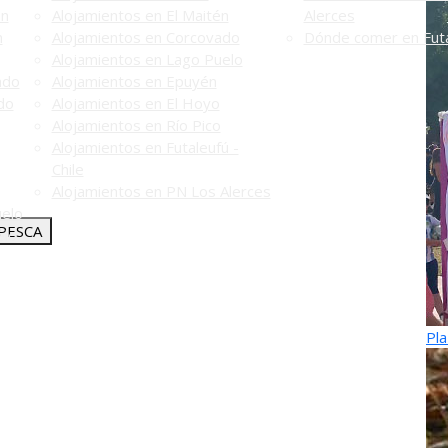
én
Alojamientos en El Maitén
Alerces
n
Alojamientos en Corcovado
Dónde comer en Futa
Alojamientos en Lago Puelo
ado
Alojamientos en Epuyén
do
Alojamientos en El Hoyo
Alojamientos en Río Pico
Alojamientos en Futaleufú -
Chile
Alojamientos en PN Los Alerces
uelo
PESCA
elo
Pla