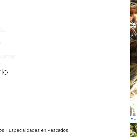
o
ú -
ú
Alerces
s
io
Fie
ros - Especialidades en Pescados