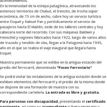
acontecimientos.
En la inmensidad de la estepa patagónica, atravesando los
extensos territorios de Chubut, el trencito, de trocha súper
económica, de 75 cm de ancho, cubre hoy un servicio turístico
entre Esquel y Nahuel Pan y periódicamente el servicio de
pasajeros hasta El Maitén, sede de los talleres centrales y hoy
cabecera norte del recorrido. Con sus máquinas Baldwin y
Henschel y vagones fabricados hacia 1922, luego de varios años
de trazado y tendido de vías, llegan a la Patagonia hacia 1945,
año en el que se realiza el viaje inaugural que llegara hasta
Esquel.
Muestra permanente que se exhibe en la antigua estación del
predio del ferrocarril, denominada
"Paseo Ferroviario"
Se podrá visitar las instalaciones de la antigua estación donde se
exhiben elementos del ferrocarril y el predio de la misma donde
se dispone de una formación de muestra con su
correspondiente cartelería.
La entrada es libre y gratuita.
Para personas con discapacidad
, presentando el
certificado
pertinente
, así como su
acompañante
si fuera necesario y