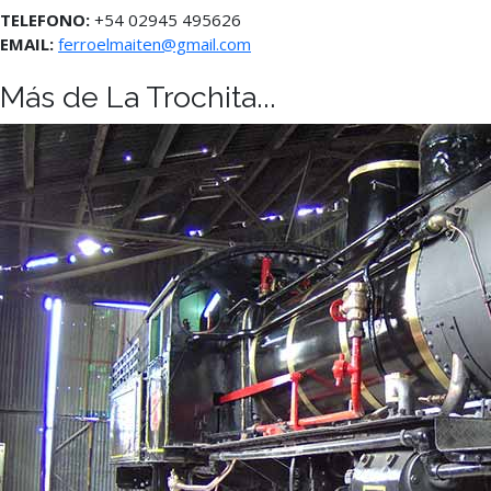
TELEFONO:
+54 02945 495626
EMAIL:
ferroelmaiten@gmail.com
Más de La Trochita...