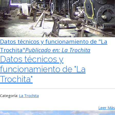
Datos técnicos y funcionamiento de "La
Trochita"
Publicado en:
La Trochita
Datos técnicos y
funcionamiento de "La
Trochita"
Categoría:
La Trochita
Leer Más