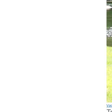
Vac
T