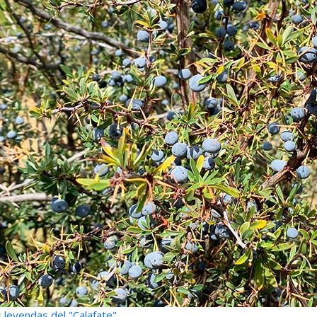
 leyendas del "Calafate"