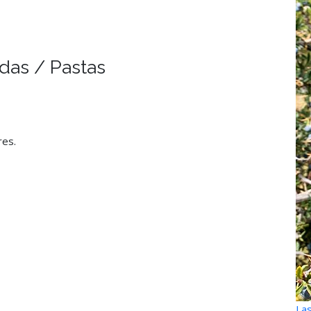
das / Pastas
res.
Las