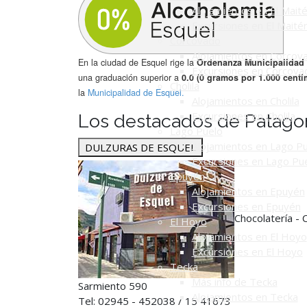
Alojamientos en El Mait
Excursiones en El Maité
Corcovado
Alojamientos en Corcov
En la ciudad de Esquel rige la
Ordenanza Municipalidad 
Excursiones en Corcova
una graduación superior a
0.0 (0 gramos por 1.000 cent
Cholila
la
Municipalidad de Esquel.
Alojamientos en Cholila
Excursiones en Cholila
Los destacados de Patago
Lago Puelo
Alojamientos en Lago P
DULZURAS DE ESQUEL
Excursiones en Lago Pu
Epuyén
Alojamientos en Epuyén
Excursiones en Epuyén
Chocolatería - 
El Hoyo
Alojamientos en El Hoyo
Excursiones en El Hoyo
Tecka
Más info de Tecka
Sarmiento 590
Alojamientos en Tecka
Tel: 02945 - 452038 / 15 41673