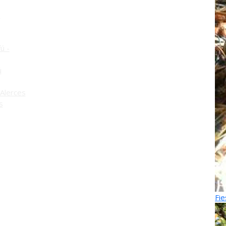
o
ú -
ú
Alerces
s
Fie