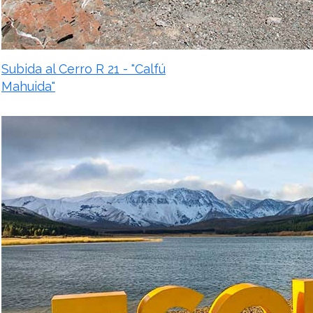
Subida al Cerro R 21 - "Calfú
Mahuida"