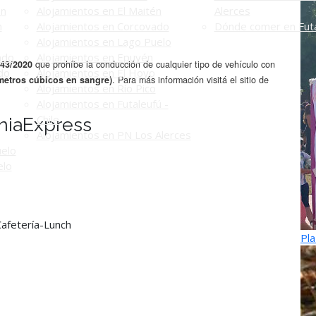
én
Alojamientos en El Maitén
Alerces
n
Alojamientos en Corcovado
Dónde comer en Futa
Alojamientos en Lago Puelo
ado
Alojamientos en Epuyén
43/2020
que prohíbe la conducción de cualquier tipo de vehículo con
do
Alojamientos en El Hoyo
ímetros cúbicos en sangre)
. Para más información visitá el sitio de
Alojamientos en Río Pico
Alojamientos en Futaleufú -
Chile
niaExpress
Alojamientos en PN Los Alerces
uelo
elo
Cafetería-Lunch
Pla