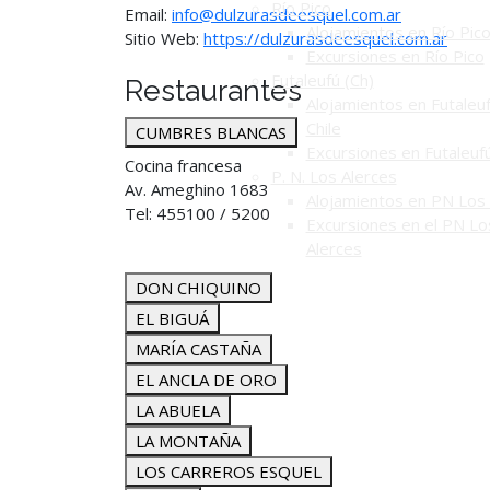
Río Pico
Email:
info@dulzurasdeesquel.com.ar
Alojamientos en Río Pic
Sitio Web:
https://dulzurasdeesquel.com.ar
Excursiones en Río Pico
Futaleufú (Ch)
Restaurantes
Alojamientos en Futaleuf
Chile
CUMBRES BLANCAS
Excursiones en Futaleuf
Cocina francesa
P. N. Los Alerces
Av. Ameghino 1683
Alojamientos en PN Los 
Tel: 455100 / 5200
Excursiones en el PN Lo
Alerces
DON CHIQUINO
EL BIGUÁ
MARÍA CASTAÑA
EL ANCLA DE ORO
LA ABUELA
LA MONTAÑA
LOS CARREROS ESQUEL