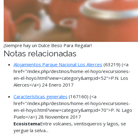
¡Siempre hay un Dulce Beso Para Regalar!
Notas relacionadas
Alojamientos Parque Nacional Los Alerces
(63219)
(<a
href="/index.php/destinos/home-el-hoyo/excursiones-
en-el-hoyo.html?view=category&amp;id=52">P.N. Los
Alerces</a>)
24 Enero 2017
Características generales
(167160)
(<a
href="/index.php/destinos/home-el-hoyo/excursiones-
en-el-hoyo.html?view=category&amp;id=70">P. N. Lago
Puelo</a>)
28 Noviembre 2017
Ecosistema
Entre volcanes, ventisqueros y lagos, se
yergue la selva...