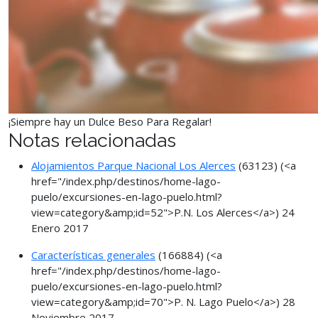
¡Siempre hay un Dulce Beso Para Regalar!
Notas relacionadas
Alojamientos Parque Nacional Los Alerces
(63123)
(<a
href="/index.php/destinos/home-lago-
puelo/excursiones-en-lago-puelo.html?
view=category&amp;id=52">P.N. Los Alerces</a>)
24
Enero 2017
Características generales
(166884)
(<a
href="/index.php/destinos/home-lago-
puelo/excursiones-en-lago-puelo.html?
view=category&amp;id=70">P. N. Lago Puelo</a>)
28
Noviembre 2017