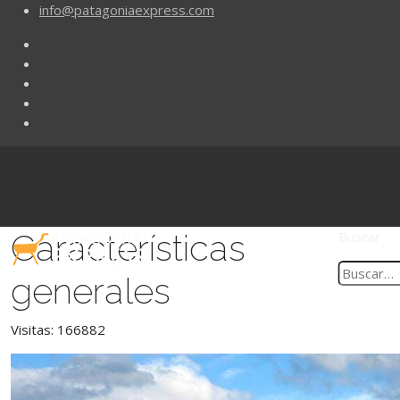
info@patagoniaexpress.com
Características
Buscar
generales
Visitas: 166882