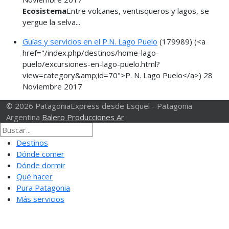
Ecosistema
Entre volcanes, ventisqueros y lagos, se
yergue la selva...
Guías y servicios en el P.N. Lago Puelo
(179989)
(<a
href="/index.php/destinos/home-lago-
puelo/excursiones-en-lago-puelo.html?
view=category&amp;id=70">P. N. Lago Puelo</a>)
28
Noviembre 2017
© 2026 PatagoniaExpress desde Esquel - Patagonia
Argentina
Balero Producciones Ar
Destinos
Dónde comer
Dónde dormir
Qué hacer
Pura Patagonia
Más servicios