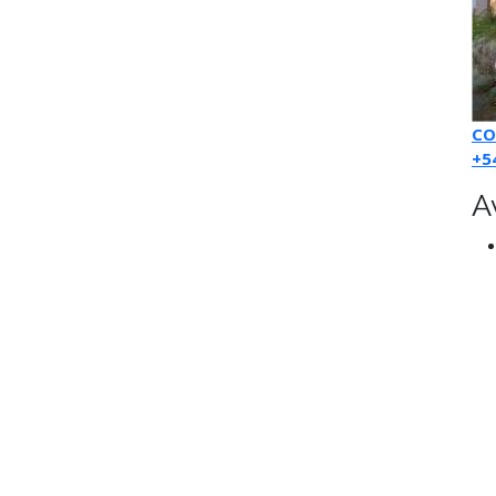
CO
+5
A