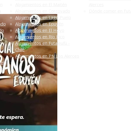
én
Alojamientos en El Maitén
Alerces
n
Alojamientos en Corcovado
Dónde comer en Futa
Alojamientos en Lago Puelo
ado
Alojamientos en Epuyén
do
Alojamientos en El Hoyo
Alojamientos en Río Pico
Alojamientos en Futaleufú -
Chile
Alojamientos en PN Los Alerces
uelo
elo