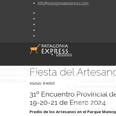
info@patagoniaexpress.com
Destinos
Fiesta del Artesa
Política de privacidad
Esquel
Vacaciones en Chubut -
Alojamientos en Esquel
Argentina 2026
Cabañas en Esquel
Visitas: 84069
Excursiones desde Esqu
Servicios Turísticos de 
31º Encuentro Provincial 
Trevelin
19-20-21 de Enero 2024
Alojamientos Trevelin
Excursiones en Trevelin
Predio de los Artesanos en el Parque Munici
El Maitén