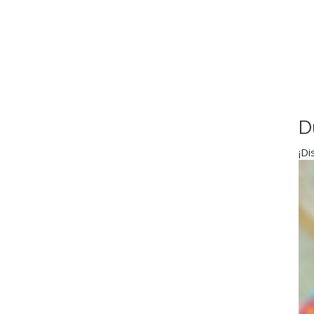
D
¡Di