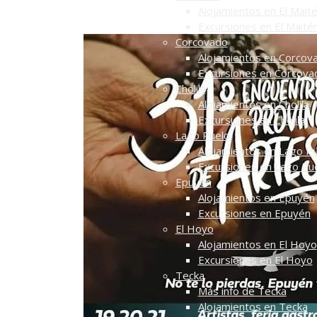
Alojamientos en El Mait
Excursiones en El Maité
Corcovado
Alojamientos en Corcov
Excursiones en Corcova
Cholila
Alojamientos en Cholila
Excursiones en Cholila
Lago Puelo
Alojamientos en Lago P
Excursiones en Lago Pu
Epuyén
Alojamientos en Epuyén
Excursiones en Epuyén
El Hoyo
Alojamientos en El Hoyo
Excursiones en El Hoyo
Tecka
Más info de Tecka
Alojamientos en Tecka