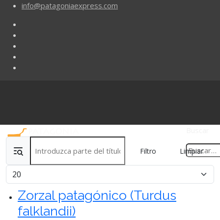
info@patagoniaexpress.com
Buscar
Introduzca parte del título
Filtro
Limpiar
Cantidad
Zorzal patagónico (Turdus
falklandii)