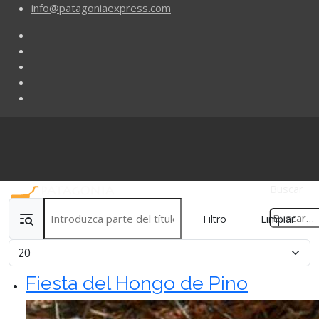
info@patagoniaexpress.com
Buscar
Introduzca parte del título
Filtro
Limpiar
Cantidad
Fiesta del Hongo de Pino