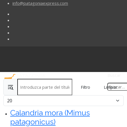
info@patagoniaexpress.com
Buscar
Introduzca parte del título
Filtro
Limpiar
Cantidad
Calandria mora (Mimus
patagonicus)