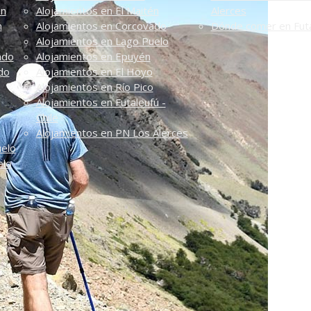
én
Alojamientos en El Maitén
Alerces
n
Alojamientos en Corcovado
Dónde comer en Futa
Alojamientos en Lago Puelo
ado
Alojamientos en Epuyén
do
Alojamientos en El Hoyo
Alojamientos en Río Pico
Alojamientos en Futaleufú -
Chile
Alojamientos en PN Los Alerces
uelo
elo