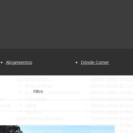
Alojamientos
Dónde Comer
Los destacados...
Dónde comer en Esq
Aires Andinos
Dónde comer en Tre
Filtro
El Quincho Departamentos
Dónde comer en Chol
el
Las Lumas
Dónde comer en El M
Esquel
Lizkar
Dónde comer en Lag
Villa Azul
Dónde comer en Ep
Alojamientos en Esquel
Dónde comer en El 
Alojamientos en Trevelin
Dónde comer en Río 
Alojamientos en Cholila
Dónde comer en P. N