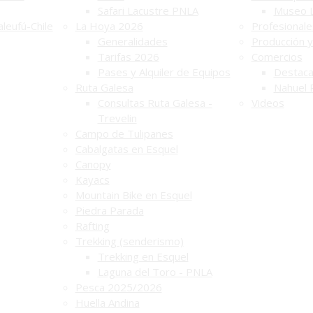
Safari Lacustre PNLA
Museo 
leufú-Chile
La Hoya 2026
Profesionale
Generalidades
Producción y
Tarifas 2026
Comercios
Pases y Alquiler de Equipos
Destac
Ruta Galesa
Nahuel 
Consultas Ruta Galesa -
Videos
Trevelin
Campo de Tulipanes
Cabalgatas en Esquel
Canopy
Kayacs
Mountain Bike en Esquel
Piedra Parada
Rafting
Trekking (senderismo)
Trekking en Esquel
Laguna del Toro - PNLA
Pesca 2025/2026
Huella Andina