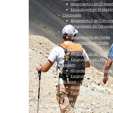
Alojamientos en El Mait
Excursiones en El Maité
Corcovado
Alojamientos en Corcov
Excursiones en Corcova
Cholila
Alojamientos en Cholila
Excursiones en Cholila
Lago Puelo
Alojamientos en Lago P
Excursiones en Lago Pu
Epuyén
Alojamientos en Epuyén
Excursiones en Epuyén
El Hoyo
Alojamientos en El Hoyo
Excursiones en El Hoyo
Tecka
Más info de Tecka
Alojamientos en Tecka