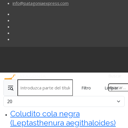
info@patagoniaexpress.com
Buscar
Introduzca parte del título
Filtro
Limpiar
Cantidad
Coludito cola negra
(Leptasthenura aegithaloides)