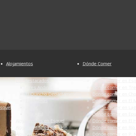
Alojamientos
Dónde Comer
Los destacados...
Dónde comer en Esq
Aires Andinos
Dónde comer en Tre
El Quincho Departamentos
Dónde comer en Chol
el
Las Lumas
Dónde comer en El M
Esquel
Lizkar
Dónde comer en Lag
Villa Azul
Dónde comer en Ep
Alojamientos en Esquel
Dónde comer en El 
Alojamientos en Trevelin
Dónde comer en Río 
Alojamientos en Cholila
Dónde comer en P. N