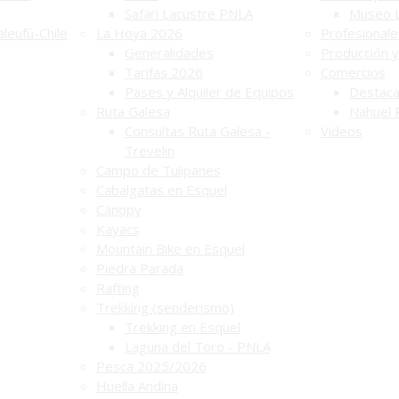
Safari Lacustre PNLA
Museo 
leufú-Chile
La Hoya 2026
Profesionale
Generalidades
Producción y
Tarifas 2026
Comercios
Pases y Alquiler de Equipos
Destac
Ruta Galesa
Nahuel 
Consultas Ruta Galesa -
Videos
Trevelin
Campo de Tulipanes
Cabalgatas en Esquel
Canopy
Kayacs
Mountain Bike en Esquel
Piedra Parada
Rafting
Trekking (senderismo)
Trekking en Esquel
Laguna del Toro - PNLA
Pesca 2025/2026
Huella Andina