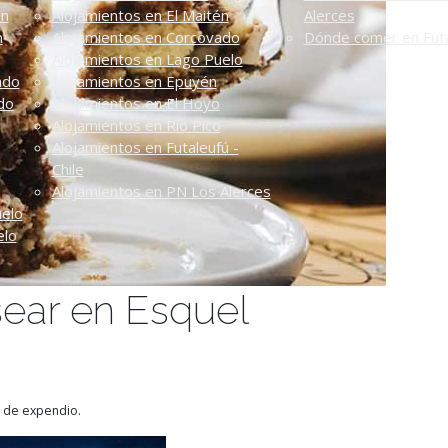
én
Alojamientos en El Maitén
Alerces
n
Alojamientos en Corcovado
Dónde comer en Futa
Alojamientos en Lago Puelo
ado
Alojamientos en Epuyén
do
Alojamientos en El Hoyo
Alojamientos en Río Pico
Alojamientos en Futaleufú -
Chile
Alojamientos en PN Los Alerces
uelo
elo
ear en Esquel
r de expendio.