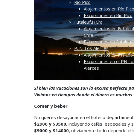
Río Pico
Alojamientos en Río Pic
Excursiones en Río Pico
Futaleufú (Ch)
Alojamientos en Futaleuf
Chile
Excursiones en Futaleuf
P. N. Los Alerces
Alojamientos en PN Los 
Excursiones en el PN Lo
Alerces
Si bien las vacaciones son la excusa perfecta pa
Vivimos en tiempos donde el dinero es muchas ve
Comer y beber
No querés desayunar en el hotel o departamento 
$2900 y $3500
, incluyendo cafés especiales y 
$9000 y $14000,
obviamente todo depende el lug