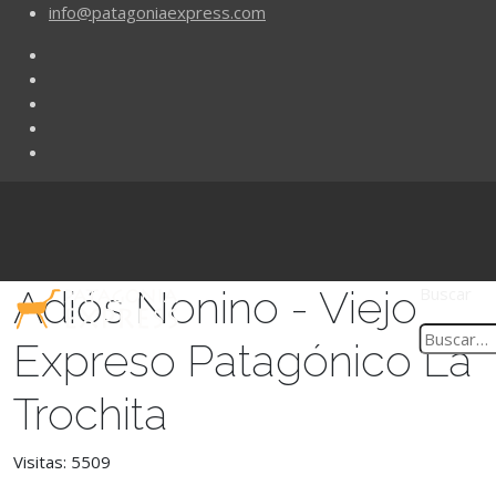
info@patagoniaexpress.com
Adiós Nonino - Viejo
Buscar
Expreso Patagónico La
Trochita
Visitas: 5509