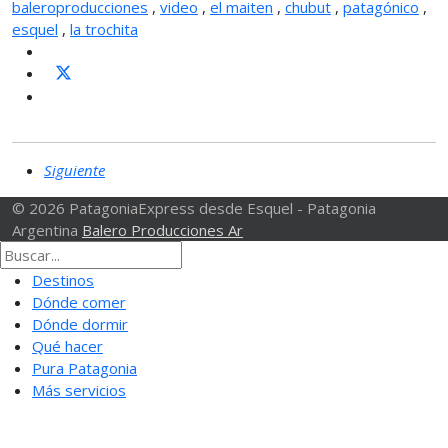
baleroproducciones
,
video
,
el maiten
,
chubut
,
patagónico
,
esquel
,
la trochita
Siguiente
© 2026 PatagoniaExpress desde Esquel - Patagonia
Argentina
Balero Producciones Ar
Destinos
Dónde comer
Dónde dormir
Qué hacer
Pura Patagonia
Más servicios