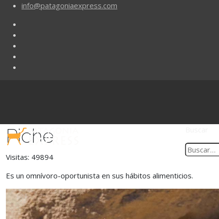
info@patagoniaexpress.com
Piche
Buscar
Visitas: 49894
Es un omnívoro-oportunista en sus hábitos alimenticios.