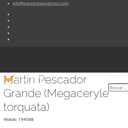
info@patagoniaexpress.com
Martín Pescador
Buscar
Grande (Megaceryle
torquata)
Visitas: 194568