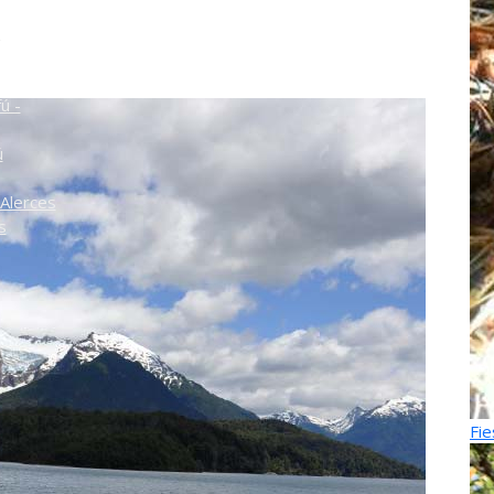
o
ú -
ú
Alerces
s
Fie