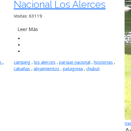
Nacional Los Alerces
Visitas: 63119
Leer Más
io
,
camping
,
los alerces
,
parque nacional
,
hosterias
,
cabañas
,
alojamientos
,
patagonia
,
chubut
Vac
A