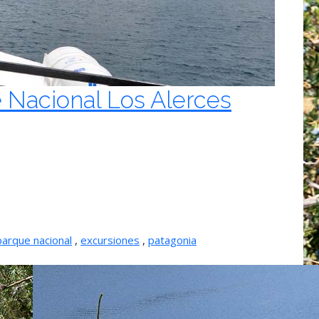
e Nacional Los Alerces
parque nacional
,
excursiones
,
patagonia
Las