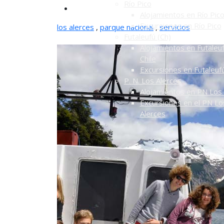
Río Pico
Alojamientos en Río Pic
Excursiones en Río Pico
los alerces
,
parque nacional
,
servicios
Futaleufú (Ch)
Alojamientos en Futaleuf
Chile
Excursiones en Futaleuf
P. N. Los Alerces
Alojamientos en PN Los 
Excursiones en el PN Lo
Alerces