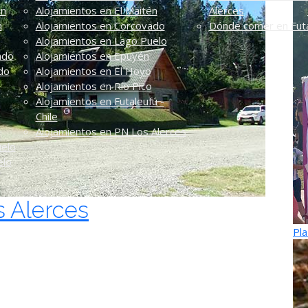
én
Alojamientos en El Maitén
Alerces
n
Alojamientos en Corcovado
Dónde comer en Futa
Alojamientos en Lago Puelo
ado
Alojamientos en Epuyén
do
Alojamientos en El Hoyo
Alojamientos en Río Pico
Alojamientos en Futaleufú -
Chile
Alojamientos en PN Los Alerces
uelo
elo
s Alerces
Pla