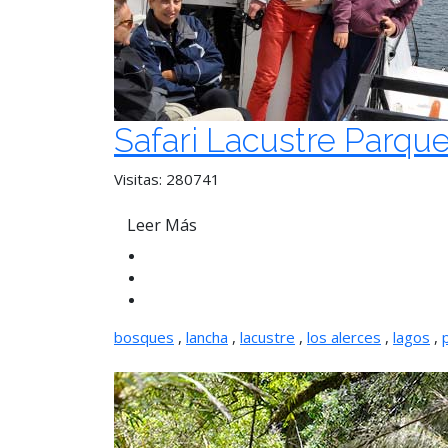
Safari Lacustre Parqu
Visitas: 280741
Leer Más
bosques
,
lancha
,
lacustre
,
los alerces
,
lagos
,