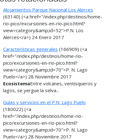
Alojamientos Parque Nacional Los Alerces
(63140)
(<a href="/index.php/destinos/home-
rio-pico/excursiones-en-rio-pico.html?
view=category&amp;id=52">P.N. Los
Alerces</a>)
24 Enero 2017
Características generales
(166909)
(<a
href="/index.php/destinos/home-rio-
pico/excursiones-en-rio-pico.html?
view=category&amp;id=70">P. N. Lago
Puelo</a>)
28 Noviembre 2017
Ecosistema
Entre volcanes, ventisqueros y
lagos, se yergue la selva...
Guías y servicios en el P.N. Lago Puelo
(180022)
(<a
href="/index.php/destinos/home-rio-
pico/excursiones-en-rio-pico.html?
view=category&amp;id=70">P. N. Lago
Puelo</a>)
28 Noviembre 2017