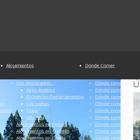
Alojamientos
Dónde Comer
Ú
Los destacados...
Dónde comer en Esq
Aires Andinos
Dónde comer en Tre
El Quincho Departamentos
Dónde comer en Chol
el
Las Lumas
Dónde comer en El M
Esquel
Lizkar
Dónde comer en Lag
Villa Azul
Dónde comer en Ep
Alojamientos en Esquel
Dónde comer en El 
Alojamientos en Trevelin
Dónde comer en Río 
Alojamientos en Cholila
Dónde comer en P. N