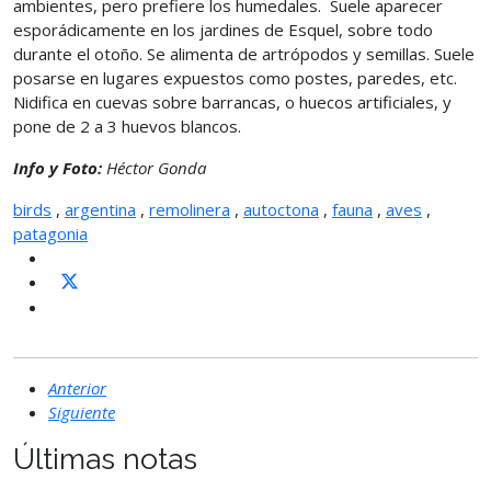
ambientes, pero prefiere los humedales. Suele aparecer
esporádicamente en los jardines de Esquel, sobre todo
durante el otoño. Se alimenta de artrópodos y semillas. Suele
posarse en lugares expuestos como postes, paredes, etc.
Nidifica en cuevas sobre barrancas, o huecos artificiales, y
pone de 2 a 3 huevos blancos.
Info y Foto:
Héctor Gonda
birds
,
argentina
,
remolinera
,
autoctona
,
fauna
,
aves
,
patagonia
Anterior
Siguiente
Últimas notas