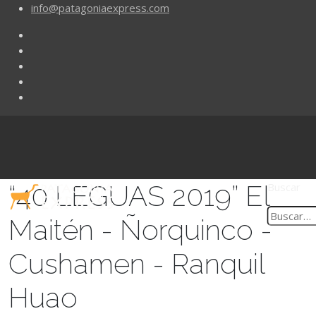
info@patagoniaexpress.com
“40 LEGUAS 2019” El
Buscar
Maitén - Ñorquinco -
Cushamen - Ranquil
Huao