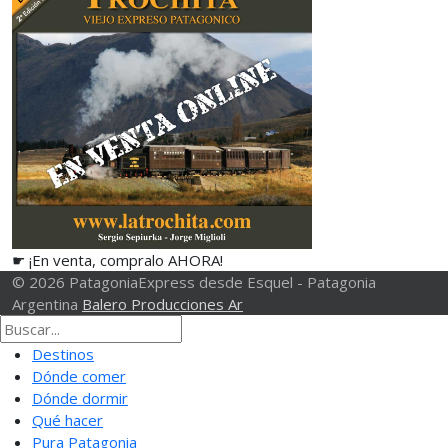
☛ ¡En venta, compralo AHORA!
© 2026 PatagoniaExpress desde Esquel - Patagonia
Argentina
Balero Producciones Ar
Destinos
Dónde comer
Dónde dormir
Qué hacer
Pura Patagonia