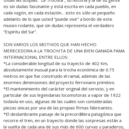
todas las utopías. “La Trochita”, su historia y la de su gente
es sin dudas fascinante y está escrita en cada pueblo, en
cada vagón, en cada estación… esto es sólo un pequeño
adelanto de lo que usted “puede vivir” a bordo de este
museo rodante, que sin dudas representa el verdadero
“Espíritu del Sur”.
SON VARIOS LOS MOTIVOS QUE HAN HECHO
MERECEDORA A LA TROCHITA DE UNA BIEN GANADA FAMA
INTERNACIONAL ENTRE ELLOS:
*La considerable longitud de su trayecto de 402 Km,
absolutamente inusual para la trocha económica de 0.75
metros en que fue construido el ramal, además de las
enormes dimensiones del proyecto ferroviario primitivo.
*El mantenimiento del carácter original del servicio, y en
particular de sus legendarias locomotoras a vapor de 1922
todavía en uso, algunas de las cuales son consideradas
piezas únicas por una de las propias firmas fabricantes.
*El deslumbrante paisaje de la precordillera patagónica que
recorre el tren, en un trayecto donde las sorpresas están a
la vuelta de cada una de sus más de 600 curvas y paraderos,