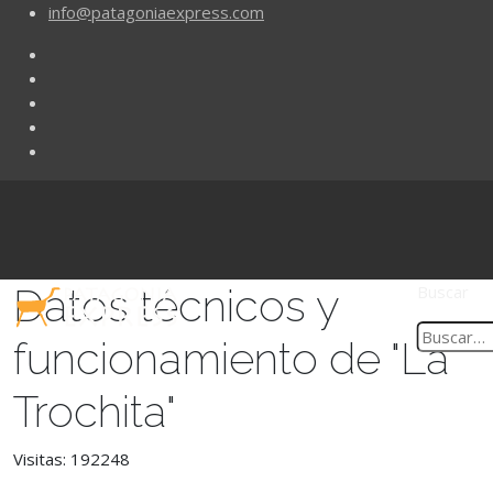
info@patagoniaexpress.com
Datos técnicos y
Buscar
funcionamiento de "La
Trochita"
Visitas: 192248