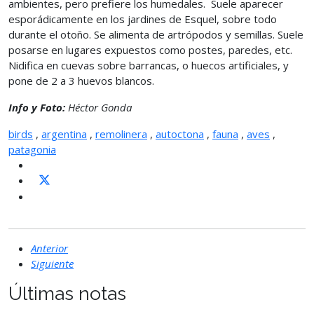
ambientes, pero prefiere los humedales. Suele aparecer
esporádicamente en los jardines de Esquel, sobre todo
durante el otoño. Se alimenta de artrópodos y semillas. Suele
posarse en lugares expuestos como postes, paredes, etc.
Nidifica en cuevas sobre barrancas, o huecos artificiales, y
pone de 2 a 3 huevos blancos.
Info y Foto:
Héctor Gonda
birds
,
argentina
,
remolinera
,
autoctona
,
fauna
,
aves
,
patagonia
Anterior
Siguiente
Últimas notas