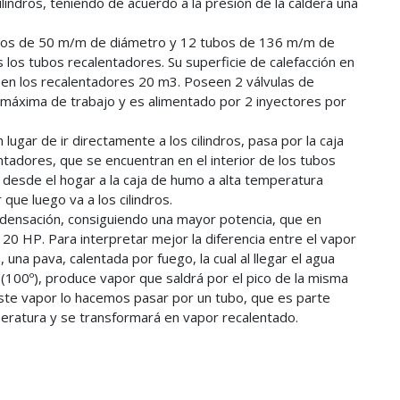
lindros, teniendo de acuerdo a la presión de la caldera una
ubos de 50 m/m de diámetro y 12 tubos de 136 m/m de
 los tubos recalentadores. Su superficie de calefacción en
 en los recalentadores 20 m3. Poseen 2 válvulas de
 máxima de trabajo y es alimentado por 2 inyectores por
lugar de ir directamente a los cilindros, pasa por la caja
ntadores, que se encuentran en el interior de los tubos
s desde el hogar a la caja de humo a alta temperatura
ue luego va a los cilindros.
ndensación, consiguiendo una mayor potencia, que en
 HP. Para interpretar mejor la diferencia entre el vapor
a pava, calentada por fuego, la cual al llegar el agua
n (100º), produce vapor que saldrá por el pico de la misma
este vapor lo hacemos pasar por un tubo, que es parte
ratura y se transformará en vapor recalentado.