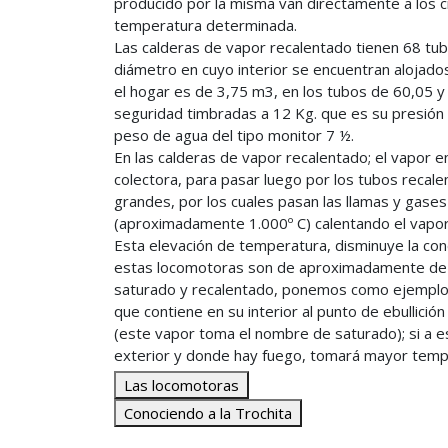
producido por la misma van directamente a los ci
temperatura determinada.
Las calderas de vapor recalentado tienen 68 t
diámetro en cuyo interior se encuentran alojados
el hogar es de 3,75 m3, en los tubos de 60,05 y
seguridad timbradas a 12 Kg. que es su presión
peso de agua del tipo monitor 7 ½.
En las calderas de vapor recalentado; el vapor en 
colectora, para pasar luego por los tubos recale
grandes, por los cuales pasan las llamas y gase
(aproximadamente 1.000º C) calentando el vapor q
Esta elevación de temperatura, disminuye la co
estas locomotoras son de aproximadamente de 20
saturado y recalentado, ponemos como ejemplo, un
que contiene en su interior al punto de ebullició
(este vapor toma el nombre de saturado); si a 
exterior y donde hay fuego, tomará mayor tempe
Las locomotoras
Conociendo a la Trochita