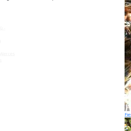
o
ú -
ú
Alerces
s
Fie