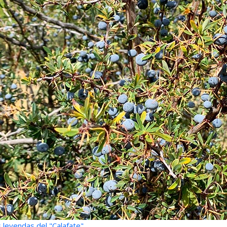
 leyendas del "Calafate"