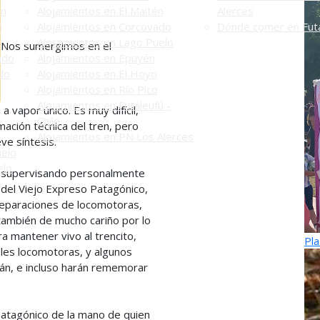
én
Alojamientos en El Maitén
Alerces
n
Alojamientos en Corcovado
Dónde comer en Futa
Alojamientos en Lago Puelo
Nos sumergimos en el
ado
Alojamientos en Epuyén
do
Alojamientos en El Hoyo
Alojamientos en Río Pico
Alojamientos en Futaleufú -
 vapor único. Es muy difícil,
Chile
mación técnica del tren, pero
Alojamientos en PN Los Alerces
ve síntesis.
uelo
elo
, supervisando personalmente
 del Viejo Expreso Patagónico,
reparaciones de locomotoras,
también de mucho cariño por lo
ra mantener vivo al trencito,
Pla
bles locomotoras, y algunos
n, e incluso harán rememorar
Patagónico de la mano de quien