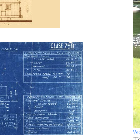
Vac
T