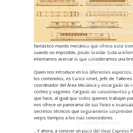
Alojamientos en El Mait
Excursiones en El Maité
Corcovado
Alojamientos en Corcov
Excursiones en Corcova
Cholila
Alojamientos en Cholila
fantástico mundo mecánico que ofrece este tren a
Excursiones en Cholila
cuando no imposible, poder brindar toda la infor
Lago Puelo
intentamos acercar lo que consideramos una bre
Alojamientos en Lago P
Excursiones en Lago Pu
Quien nos introduce en los diferentes aspectos
Epuyén
los contenidos, es Carlos Kmet, Jefe de Talleres
Alojamientos en Epuyén
coordinador del Área Mecánica y encargado de 
Excursiones en Epuyén
coches y vagones. Cargado de conocimientos y 
El Hoyo
que hace, al igual que todos quienes trabajan pa
Alojamientos en El Hoyo
nos ofrece un panorama de sus fieles e incansa
Excursiones en El Hoyo
secretos técnicos que seguramente sorprenderá
Tecka
viejos tiempos a los más conocedores.
Más info de Tecka
Alojamientos en Tecka
…Y ahora, a conocer un poco del Viejo Expreso 