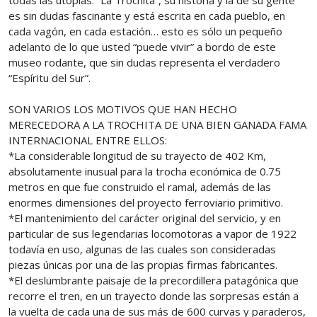
todas las utopías. “La Trochita”, su historia y la de su gente
es sin dudas fascinante y está escrita en cada pueblo, en
cada vagón, en cada estación… esto es sólo un pequeño
adelanto de lo que usted “puede vivir” a bordo de este
museo rodante, que sin dudas representa el verdadero
“Espíritu del Sur”.
SON VARIOS LOS MOTIVOS QUE HAN HECHO
MERECEDORA A LA TROCHITA DE UNA BIEN GANADA FAMA
INTERNACIONAL ENTRE ELLOS:
*La considerable longitud de su trayecto de 402 Km,
absolutamente inusual para la trocha económica de 0.75
metros en que fue construido el ramal, además de las
enormes dimensiones del proyecto ferroviario primitivo.
*El mantenimiento del carácter original del servicio, y en
particular de sus legendarias locomotoras a vapor de 1922
todavía en uso, algunas de las cuales son consideradas
piezas únicas por una de las propias firmas fabricantes.
*El deslumbrante paisaje de la precordillera patagónica que
recorre el tren, en un trayecto donde las sorpresas están a
la vuelta de cada una de sus más de 600 curvas y paraderos,