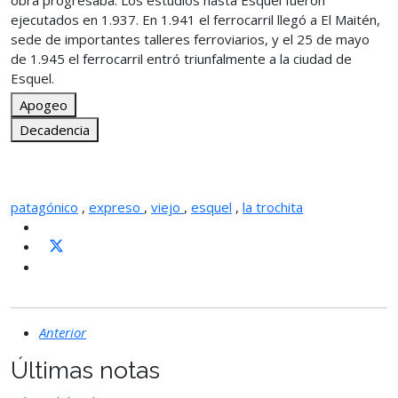
obra progresaba. Los estudios hasta Esquel fueron
ejecutados en 1.937. En 1.941 el ferrocarril llegó a El Maitén,
sede de importantes talleres ferroviarios, y el 25 de mayo
de 1.945 el ferrocarril entró triunfalmente a la ciudad de
Esquel.
Apogeo
Decadencia
patagónico
,
expreso
,
viejo
,
esquel
,
la trochita
Anterior
Últimas notas