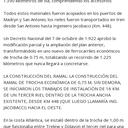
1.390 kilómetros de vía, comprendiendo los accesorios
Todos estos materiales fueron acopiados en los puertos de
Madryn y San Antonio; los rieles fueron transportados en tren
desde San Antonio hasta Ingeniero Jacobacci (Km. 448).
Un Decreto Nacional del 7 de octubre de 1.922 aprobó la
modificación parcial y la ampliación del plan anterior,
transformándolo en uno nuevo de ferrocarriles económicos
de trocha de 0.75 m, totalizando un recorrido de 1.225
kilómetros que nunca llegará a concretarse.
LA CONSTRUCCIÓN DEL RAMAL: LA CONSTRUCCIÓN DEL
RAMAL DE TROCHA ECONÓMICA DE 0,75 M, SIN DEMORA,
SE INICIARON LOS TRABAJOS DE INSTALACIÓN DE 16 KM.
DE UN TERCER RIEL DENTRO DE LA TROCHA ANCHA
EXISTENTE, DESDE KM 448 (QUE LUEGO LLAMARÍA ING.
JACOBACCI) HACIA EL OESTE.
En la costa Atlántica, se instaló dentro de la trocha de 1,00 m.
que funcionaba entre Trelew y Dolavon el tercer riel para una